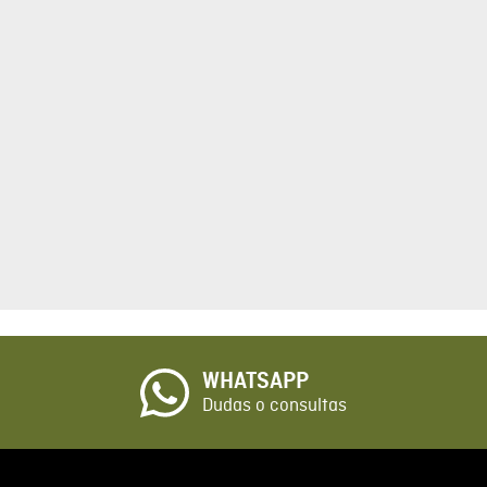
tario
cto de 1 a 5 estrellas
☆
o
WHATSAPP
io
Dudas o consultas