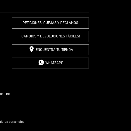
R COMENTARIO
PETICIONES, QUEJAS Y RECLAMOS
¡CAMBIOS Y DEVOLUCIONES FÁCILES!
ENCUENTRA TU TIENDA
WHATSAPP
on_ec
datos personales