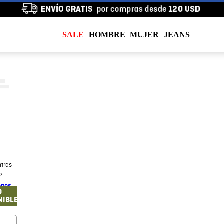
SALE
HOMBRE
MUJER
JEANS
tras
a?
enos
O
NIBLE