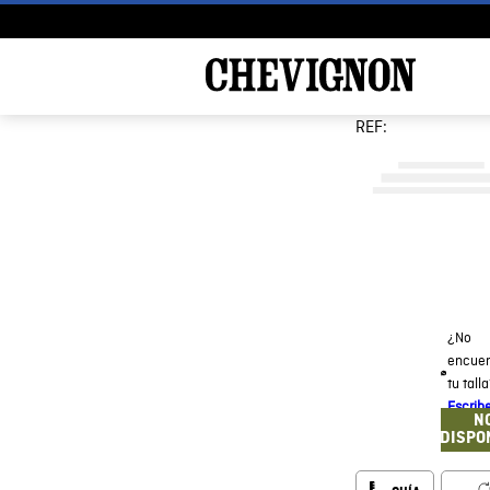
REF:
¿No
encuen
tu tall
Escrib
N
DISPO