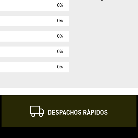
0%
Agregar comen
Comentario
0%
0%
Califique el produ
0%
★
★
★
☆
Su nombre
0%
Correo electrónic
DESPACHOS RÁPIDOS
Escribir comentar