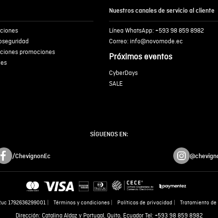
Nuestros canales de servicio al cliente
iciones
Línea WhatsApp: +593 98 859 8982
ENVIA
ioseguridad
Correo: info@novomode.ec
iciones promociones
Próximos eventos
ies
CyberDays
SALE
SÍGUENOS EN:
/ChevignonEc
@chevign
Ruc 1792636299001
Términos y condiciones
Políticas de privacidad
Tratamiento de 
Dirección: Catalina Aldaz y Portugal, Quito, Ecuador Tel: +593 98 859 8982