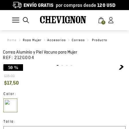
0
Ropa Mujer
Accesorios
Correas
Correa Aluminio y Piel Vacuno para Mujer
REF:
212G004
50 %
$
35
,
00
$
17
,
50
:
Color
:
Talla