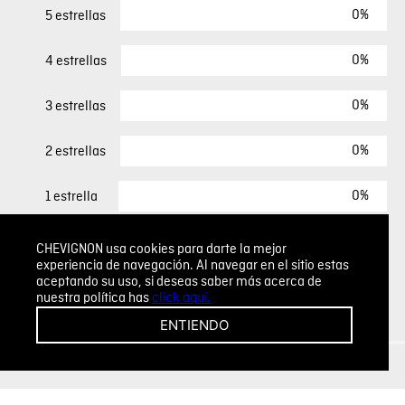
0%
5 estrellas
0%
4 estrellas
0%
3 estrellas
0%
2 estrellas
0%
1 estrella
CHEVIGNON usa cookies para darte la mejor
ESCRIBIR UN COMENTARIO
experiencia de navegación. Al navegar en el sitio estas
aceptando su uso, si deseas saber más acerca de
nuestra política has
click aquí.
Sin comentarios.
ENTIENDO
Agregar comentario
Comentario