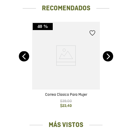
RECOMENDADOS
40 %
Cor
Correa Clasica Para Mujer
$
39
,
00
$
23
,
40
MÁS VISTOS