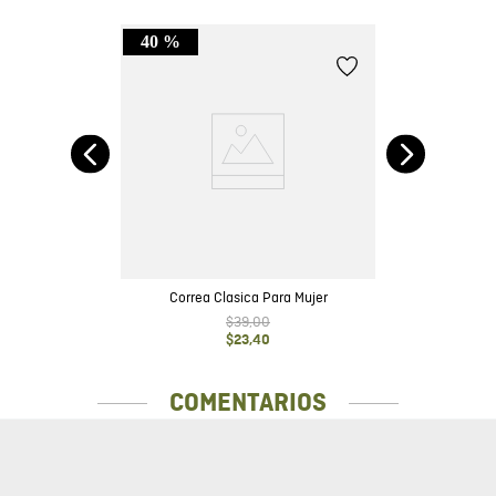
40 %
Cor
Correa Clasica Para Mujer
$
39
,
00
$
23
,
40
COMENTARIOS