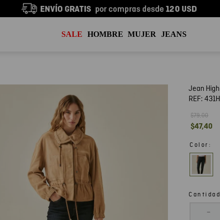
SALE
HOMBRE
MUJER
JEANS
Jean High
REF:
431
$
79
,
00
$
47
,
40
:
Color
Cantida
－