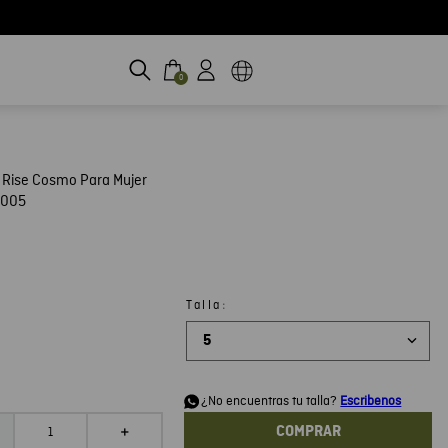
0
 Rise Cosmo Para Mujer
H005
:
Talla
5
d
¿No encuentras tu talla?
Escribenos
COMPRAR
＋