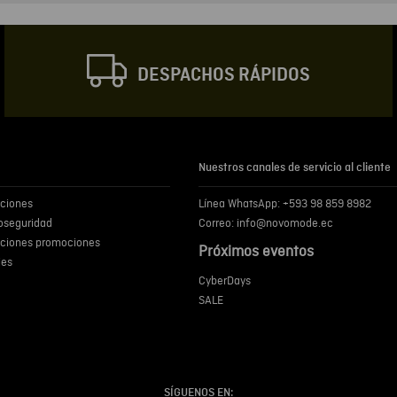
Correo electrónic
DESPACHOS RÁPIDOS
Escribir comentar
Nuestros canales de servicio al cliente
iciones
Línea WhatsApp: +593 98 859 8982
ENVIA
ioseguridad
Correo: info@novomode.ec
iciones promociones
Próximos eventos
ies
CyberDays
SALE
SÍGUENOS EN: