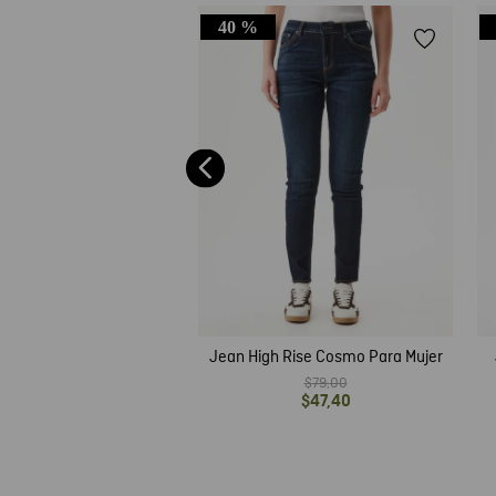
40 %
ujer High Rise, Cosmo,
- Azul Ultra Oscuro Raw
$
75
,
00
Jean High Rise Cosmo Para Mujer
$
79
,
00
$
47
,
40