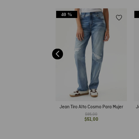
40 %
ujer High Rise, Cosmo,
a Skinny - Crudo
$
79
,
00
Jean Tiro Alto Cosmo Para Mujer
J
$
85
,
00
$
51
,
00