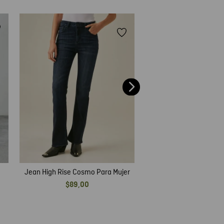
40 %
Jean Special Fit Straigh
$
85
,
00
$
51
,
00
Jean High Rise Cosmo Para Mujer
$
89
,
00