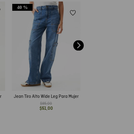
40 %
40 %
Jean High Rise Cosmo 
$
79
,
00
$
47
,
40
r
Jean Tiro Alto Wide Leg Para Mujer
$
85
,
00
$
51
,
00