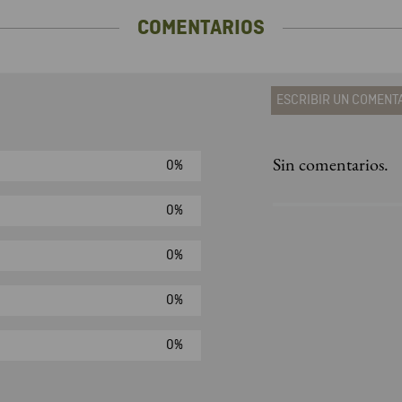
COMENTARIOS
ESCRIBIR UN COMENT
Sin comentarios.
0%
Agregar comen
Comentario
0%
0%
Califique el produ
0%
★
★
★
☆
Su nombre
0%