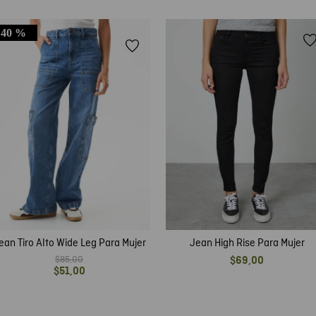
40 %
ean Tiro Alto Wide Leg Para Mujer
Jean High Rise Para Mujer
$
85
,
00
$
69
,
00
$
51
,
00