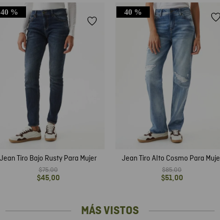
40 %
40 %
Jean Tiro Bajo Rusty Para Mujer
Jean Tiro Alto Cosmo Para Muje
$
75
,
00
$
85
,
00
$
45
,
00
$
51
,
00
MÁS VISTOS