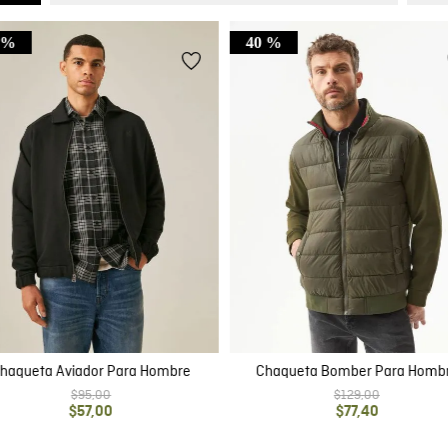
 %
40 %
haqueta Aviador Para Hombre
Chaqueta Bomber Para Homb
$
95
,
00
$
129
,
00
$
57
,
00
$
77
,
40