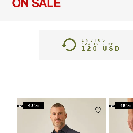
ENVIOS
GRATIS DESDE
120
USD
40 %
40 %