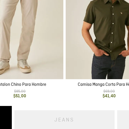
talon Chino Para Hombre
Camisa Manga Corta Para 
$
85
,
00
$
69
,
00
$
51
,
00
$
41
,
40
JEANS