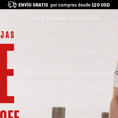
sta 40% OFF!
SALE
HOMBRE
MUJER
JEANS