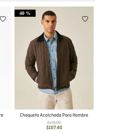
40 %
re
Chaqueta Acolchada Para Hombre
$
179
,
00
$
107
,
40