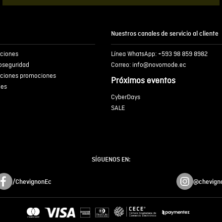
Nuestros canales de servicio al cliente
iciones
Línea WhatsApp: +593 98 859 8982
ioseguridad
Correo: info@novomode.ec
iciones promociones
Próximos eventos
ies
CyberDays
SALE
SÍGUENOS EN:
/ChevignonEc
@chevign