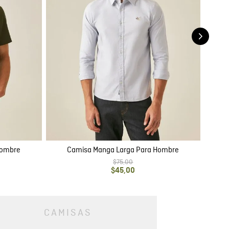
Hombre
Camisa Manga Larga Para Hombre
$
75
,
00
$
45
,
00
CAMISAS