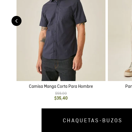
Camisa Manga Corta Para Hombre
Pan
$
59
,
00
$
35
,
40
CHAQUETAS-BUZOS