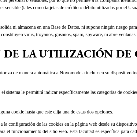
ter personal o sensibles, por lo que no permite a la Compañía identific
 sensible (tales como tarjetas de crédito o débito utilizadas por el Usua
olida ni almacena en una Base de Datos, ni supone ningún riesgo para e
no constituyen virus, troyanos, gusanos, spam, spyware, ni abre ventanas
DE LA UTILIZACIÓN DE
utoriza de manera automática a Novomode a incluir en su dispositivo tod
el sistema le permitirá indicar específicamente las categorías de cookie
nguna cookie hasta que este elija una de estas dos opciones.
 la configuración de las cookies en la página web desde su dispositivo
ra el funcionamiento del sitio web. Esta facultad es específica para cada