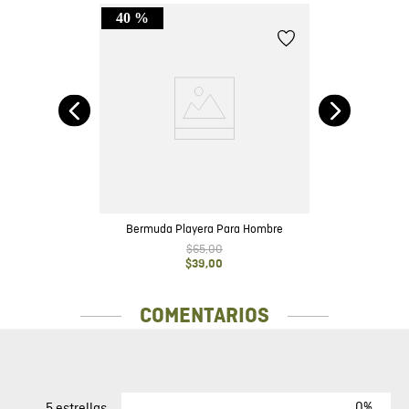
40 %
sico
Bermuda Playera Para Hombre
$
65
,
00
$
39
,
00
COMENTARIOS
0%
5 estrellas