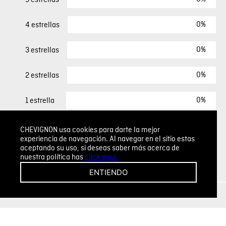
0%
4 estrellas
0%
3 estrellas
0%
2 estrellas
0%
1 estrella
CHEVIGNON usa cookies para darte la mejor
ESCRIBIR UN COMENTARIO
experiencia de navegación. Al navegar en el sitio estas
aceptando su uso, si deseas saber más acerca de
nuestra política has
click aquí.
Sin comentarios.
ENTIENDO
Agregar comentario
Comentario