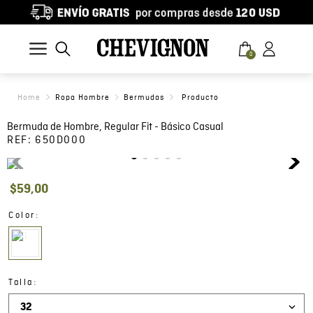
0
Ropa Hombre
Bermudas
Bermuda de Hombre, Regular Fit - Básico Casual
REF:
650D000
$
59
,
00
:
Color
:
Talla
32