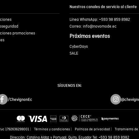
Nuestros canales de servicio al cliente
iciones
Línea WhatsApp: +593 98 859 8982
ENVIA
ioseguridad
Correo: info@novomode.ec
iciones promociones
Próximos eventos
ies
CyberDays
SALE
SÍGUENOS EN:
/ChevignonEc
@chevign
Ruc 1792636299001
Términos y condiciones
Políticas de privacidad
Tratamiento de 
Dirección: Catalina Aldaz y Portugal, Quito, Ecuador Tel: +593 98 859 8982