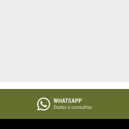
tario
cto de 1 a 5 estrellas
☆
o
WHATSAPP
io
Dudas o consultas