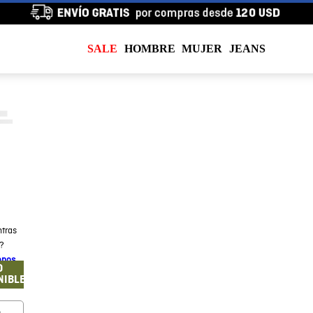
SALE
HOMBRE
MUJER
JEANS
tras
a?
enos
O
NIBLE