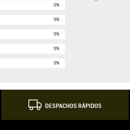
0%
Agregar comen
Comentario
0%
0%
Califique el produ
0%
★
★
★
☆
Su nombre
0%
Correo electrónic
DESPACHOS RÁPIDOS
Escribir comentar