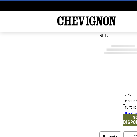
REF:
¿No
encuen
tu tall
Escrib
N
DISPO