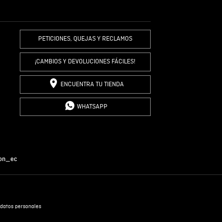
R COMENTARIO
PETICIONES, QUEJAS Y RECLAMOS
¡CAMBIOS Y DEVOLUCIONES FÁCILES!
ENCUENTRA TU TIENDA
WHATSAPP
on_ec
datos personales