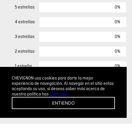
0%
5 estrellas
0%
4 estrellas
0%
3 estrellas
0%
2 estrellas
0%
1 estrella
CHEVIGNON usa cookies para darte la mejor
experiencia de navegación. Al navegar en el sitio estas
ESCRIBIR UN COMENTARIO
aceptando su uso, si deseas saber más acerca de
nuestra política has
click aquí.
Sin comentarios.
ENTIENDO
Agregar comentario
Comentario