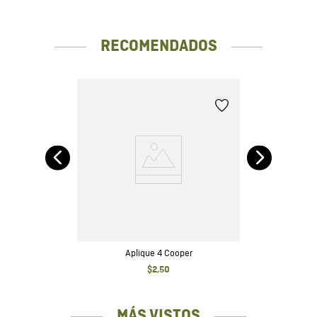
Lavar a una temperatura máxima 40ºC. Lavar por el revés y
separados de otras prendas. No usar blanqueador. No usar
secadora. Secar a la sombra. No planchar. Usa nuestro
RECOMENDADOS
Antibacterial Textil Chevignon después de cada uso. Lávalos
después de cada 4 a 6 usos.
Aplique 4 Cooper
$
2
,
50
MÁS VISTOS