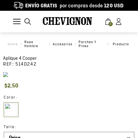
0
Ropa
Parches Y
Accesorios
Hombre
Pines
Aplique 4 Cooper
REF:
514D242
$
2
,
50
:
Color
:
Talla