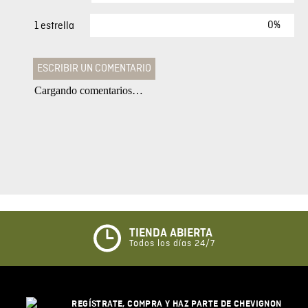
0%
1 estrella
ESCRIBIR UN COMENTARIO
Cargando comentarios…
Agregar comentario
Comentario
Califique el producto de 1 a 5 estrellas
★
★
★
☆
☆
TIENDA ABIERTA
Todos los días 24/7
Su nombre
REGÍSTRATE, COMPRA Y HAZ PARTE DE CHEVIGNON
Correo electrónico