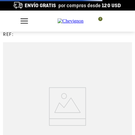
0
REF: