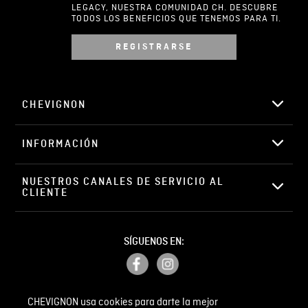
LEGACY, NUESTRA COMUNIDAD CH. DESCUBRE
TODOS LOS BENEFICIOS QUE TENEMOS PARA TI.
REGISTRARSE
Escribir comentario
CHEVIGNON
INFORMACIÓN
ENVIAR COMENTARIO
NUESTROS CANALES DE SERVICIO AL 
CLIENTE
SÍGUENOS EN:
CHEVIGNON usa cookies para darte la mejor
PETICIONES, QUEJAS Y RECLAMOS