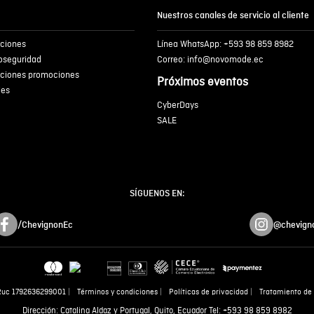
Nuestros canales de servicio al cliente
iciones
Línea WhatsApp: +593 98 859 8982
ENVIA
ioseguridad
Correo: info@novomode.ec
iciones promociones
Próximos eventos
ies
CyberDays
SALE
SÍGUENOS EN:
/ChevignonEc
@chevign
Ruc 1792636299001
Términos y condiciones
Políticas de privacidad
Tratamiento de 
Dirección: Catalina Aldaz y Portugal, Quito, Ecuador Tel: +593 98 859 8982