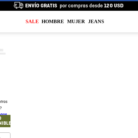
SALE
HOMBRE
MUJER
JEANS
tras
a?
enos
O
NIBLE