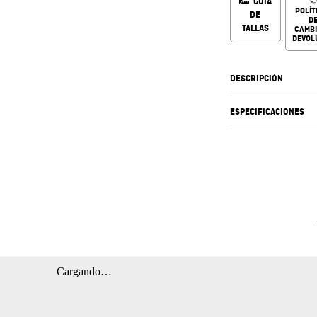
GUÍA
POLÍT
DE
D
TALLAS
CAMBI
DEVOL
DESCRIPCIÓN
ESPECIFICACIONES
Cargando…