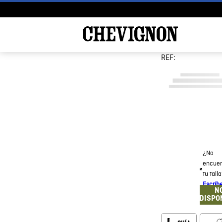
REF:
¿No
encuen
tu tall
Escrib
N
DISPO