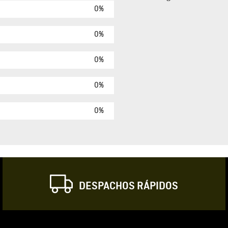
0%
Agregar comen
Comentario
0%
0%
Califique el produ
0%
★
★
★
☆
Su nombre
0%
Correo electrónic
DESPACHOS RÁPIDOS
Escribir comentar