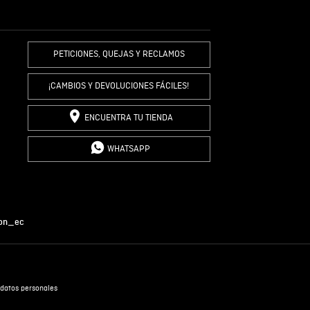
R COMENTARIO
PETICIONES, QUEJAS Y RECLAMOS
¡CAMBIOS Y DEVOLUCIONES FÁCILES!
ENCUENTRA TU TIENDA
WHATSAPP
on_ec
datos personales