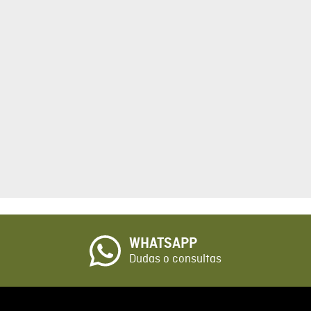
tario
cto de 1 a 5 estrellas
☆
o
WHATSAPP
io
Dudas o consultas