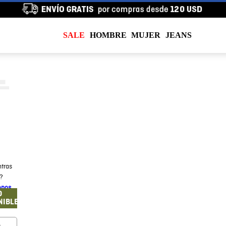
SALE
HOMBRE
MUJER
JEANS
tras
a?
enos
O
NIBLE