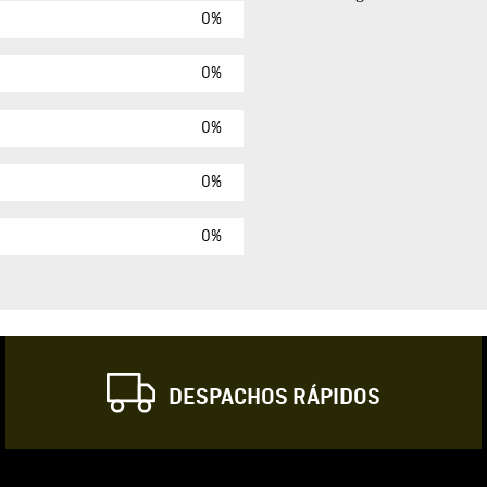
0%
Agregar comen
Comentario
0%
0%
Califique el produ
0%
★
★
★
☆
Su nombre
0%
Correo electrónic
DESPACHOS RÁPIDOS
Escribir comentar