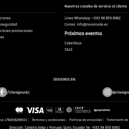
Nuestros canales de servicio al cliente
iciones
Línea WhatsApp: +593 98 859 8982
ENVIA
ioseguridad
Correo: info@novomode.ec
iciones promociones
Próximos eventos
ies
CyberDays
SALE
SÍGUENOS EN:
/ChevignonEc
@chevign
Ruc 1792636299001
Términos y condiciones
Políticas de privacidad
Tratamiento de 
Dirección: Catalina Aldaz y Portugal, Quito, Ecuador Tel: +593 98 859 8982