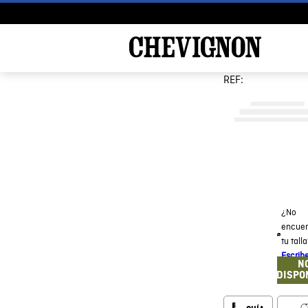
REF:
¿No
encuen
tu tall
Escrib
N
DISPO