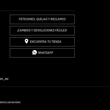
R COMENTARIO
PETICIONES, QUEJAS Y RECLAMOS
¡CAMBIOS Y DEVOLUCIONES FÁCILES!
ENCUENTRA TU TIENDA
WHATSAPP
on_ec
datos personales