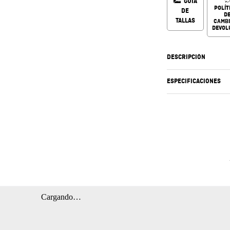
GUÍA
POLÍT
DE
D
TALLAS
CAMBI
DEVOL
DESCRIPCIÓN
ESPECIFICACIONES
Cargando…