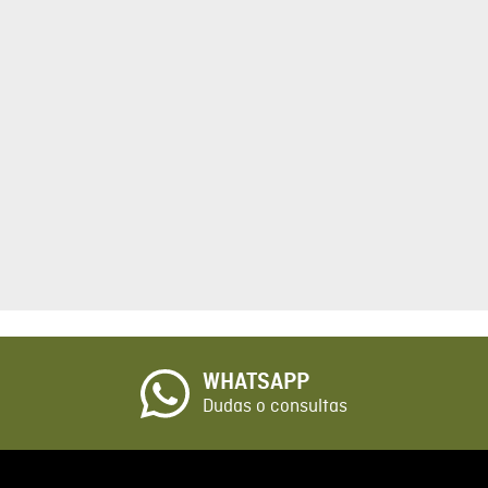
tario
cto de 1 a 5 estrellas
☆
o
WHATSAPP
io
Dudas o consultas