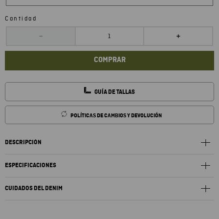
Cantidad
－
＋
COMPRAR
GUÍA DE TALLAS
POLÍTICAS DE CAMBIOS Y DEVOLUCIÓN
DESCRIPCIÓN
ESPECIFICACIONES
CUIDADOS DEL DENIM
Lavar a una temperatura máxima 40ºC. Lavar por el revés y