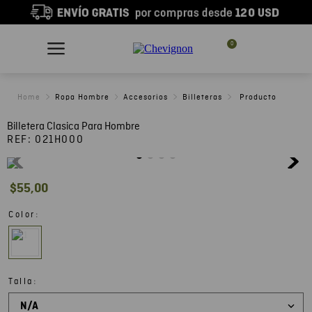
0
Ropa Hombre
Accesorios
Billeteras
Billetera Clasica Para Hombre
REF:
021H000
$
55
,
00
:
Color
:
Talla
N/A