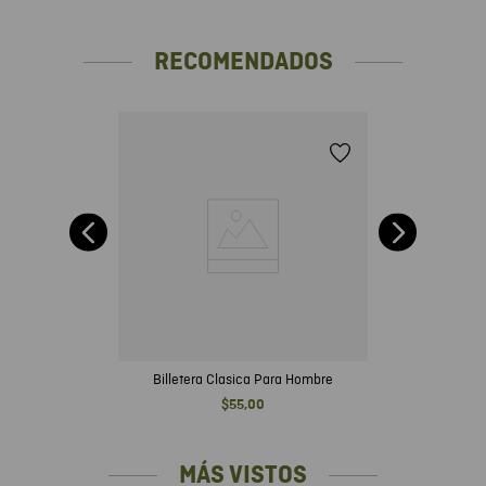
separados de otras prendas. No usar blanqueador. No usar
secadora. Secar a la sombra. No planchar. Usa nuestro
RECOMENDADOS
Antibacterial Textil Chevignon después de cada uso. Lávalos
después de cada 4 a 6 usos.
Billetera Clasica Para Hombre
$
55
,
00
MÁS VISTOS