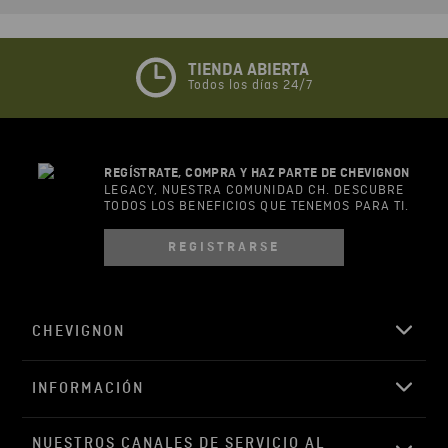
Califique el producto de 1 a 5 estrellas
★
★
★
☆
☆
TIENDA ABIERTA
Todos los días 24/7
Su nombre
REGÍSTRATE, COMPRA Y HAZ PARTE DE CHEVIGNON
Correo electrónico
LEGACY, NUESTRA COMUNIDAD CH. DESCUBRE
TODOS LOS BENEFICIOS QUE TENEMOS PARA TI.
REGISTRARSE
Escribir comentario
CHEVIGNON
INFORMACIÓN
ENVIAR COMENTARIO
NUESTROS CANALES DE SERVICIO AL 