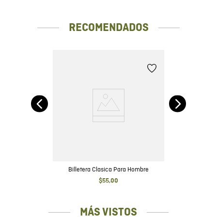
separados de otras prendas. No usar blanqueador. No usar
secadora. Secar a la sombra. No planchar. Usa nuestro
RECOMENDADOS
Antibacterial Textil Chevignon después de cada uso. Lávalos
después de cada 4 a 6 usos.
Billetera Clasica Para Hombre
$
55
,
00
MÁS VISTOS