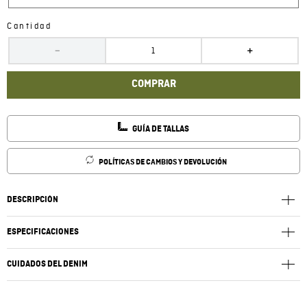
Cantidad
－
＋
COMPRAR
GUÍA DE TALLAS
POLÍTICAS DE CAMBIOS Y DEVOLUCIÓN
DESCRIPCIÓN
ESPECIFICACIONES
CUIDADOS DEL DENIM
Lavar a una temperatura máxima 40ºC. Lavar por el revés y