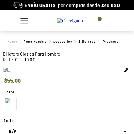
0
Ropa Hombre
Accesorios
Billeteras
Billetera Clasica Para Hombre
REF:
021H000
$
55
,
00
:
Color
:
Talla
N/A