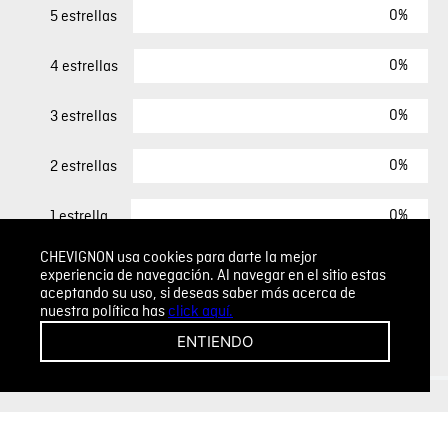
0%
5 estrellas
0%
4 estrellas
0%
3 estrellas
0%
2 estrellas
0%
1 estrella
CHEVIGNON usa cookies para darte la mejor
experiencia de navegación. Al navegar en el sitio estas
ESCRIBIR UN COMENTARIO
aceptando su uso, si deseas saber más acerca de
nuestra política has
click aquí.
Sin comentarios.
ENTIENDO
Agregar comentario
Comentario