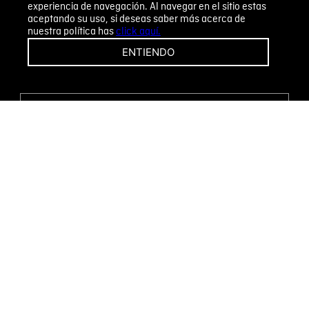
experiencia de navegación. Al navegar en el sitio estas
aceptando su uso, si deseas saber más acerca de
nuestra política has
click aquí.
¡CAMBIOS Y DEVOLUCIONES FÁCILES!
ENTIENDO
ENCUENTRA TU TIENDA
WHATSAPP
Métodos de pago
Novomode S.A.
RUC: 1792636299001
Términos y condiciones
Políticas de privacidad
Tratamiento de datos personales