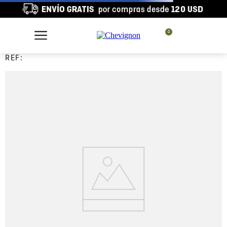
0
REF: