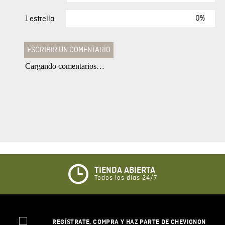
0%
1 estrella
ESCRIBIR UN COMENTARIO
Cargando comentarios…
Agregar comentario
Comentario
Califique el producto de 1 a 5 estrellas
★
★
★
☆
☆
TIENDA ABIERTA
Todos los días 24/7
Su nombre
REGÍSTRATE, COMPRA Y HAZ PARTE DE CHEVIGNON
Correo electrónico