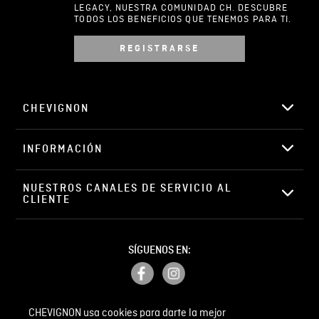
LEGACY, NUESTRA COMUNIDAD CH. DESCUBRE
TODOS LOS BENEFICIOS QUE TENEMOS PARA TI.
REGISTRARSE
Escribir comentario
CHEVIGNON
INFORMACIÓN
ENVIAR COMENTARIO
NUESTROS CANALES DE SERVICIO AL 
CLIENTE
SÍGUENOS EN:
CHEVIGNON usa cookies para darte la mejor
PETICIONES, QUEJAS Y RECLAMOS