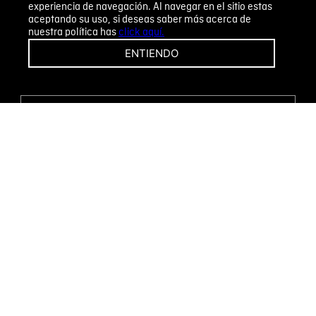
experiencia de navegación. Al navegar en el sitio estas
aceptando su uso, si deseas saber más acerca de
nuestra política has
click aquí.
¡CAMBIOS Y DEVOLUCIONES FÁCILES!
ENTIENDO
ENCUENTRA TU TIENDA
WHATSAPP
Métodos de pago
Novomode S.A.
RUC: 1792636299001
Términos y condiciones
Políticas de privacidad
Tratamiento de datos personales