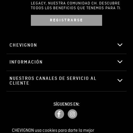
LEGACY, NUESTRA COMUNIDAD CH. DESCUBRE
TODOS LOS BENEFICIOS QUE TENEMOS PARA TI.
REGISTRARSE
Escribir comentario
CHEVIGNON
INFORMACIÓN
ENVIAR COMENTARIO
NUESTROS CANALES DE SERVICIO AL 
CLIENTE
SÍGUENOS EN:
CHEVIGNON usa cookies para darte la mejor
PETICIONES, QUEJAS Y RECLAMOS