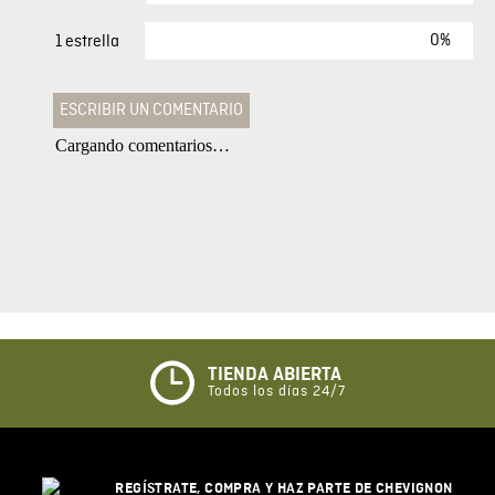
0%
1 estrella
ESCRIBIR UN COMENTARIO
Cargando comentarios…
Agregar comentario
Comentario
Califique el producto de 1 a 5 estrellas
★
★
★
☆
☆
TIENDA ABIERTA
Todos los días 24/7
Su nombre
REGÍSTRATE, COMPRA Y HAZ PARTE DE CHEVIGNON
Correo electrónico