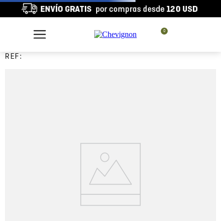
0
REF: