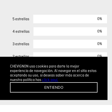
0%
5 estrellas
0%
4 estrellas
0%
3 estrellas
0%
2 estrellas
CHEVIGNON usa cookies para darte la mejor
0%
1 estrella
experiencia de navegación. Al navegar en el sitio estas
aceptando su uso, si deseas saber más acerca de
nuestra política has
click aquí.
ESCRIBIR UN COMENTARIO
ENTIENDO
Sin comentarios.
Agregar comentario