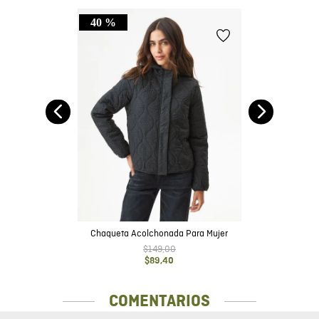
40 %
nt
Chaqueta Acolchonada Para Mujer
$
149
,
00
$
89
,
40
COMENTARIOS