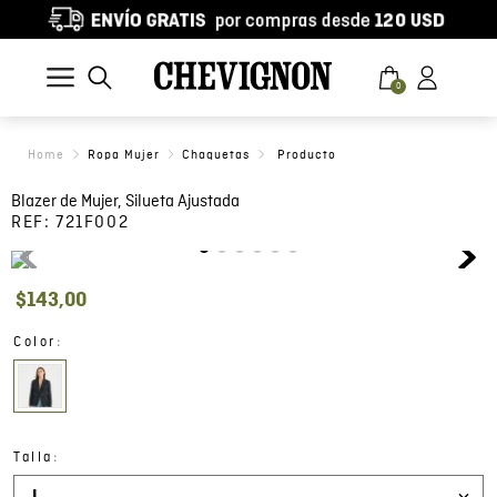
0
Ropa Mujer
Chaquetas
Blazer de Mujer, Silueta Ajustada
REF:
721F002
$
143
,
00
:
Color
:
Talla