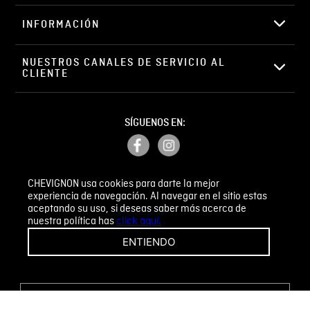
Correo electrónico
LEGACY, NUESTRA COMUNIDAD CH. DESCUBRE
TODOS LOS BENEFICIOS QUE TENEMOS PARA TI.
REGISTRARSE
Escribir comentario
CHEVIGNON
INFORMACIÓN
ENVIAR COMENTARIO
CHEVIGNON usa cookies para darte la mejor
NUESTROS CANALES DE SERVICIO AL 
experiencia de navegación. Al navegar en el sitio estas
CLIENTE
aceptando su uso, si deseas saber más acerca de
nuestra política has
click aquí.
ENTIENDO
SÍGUENOS EN: