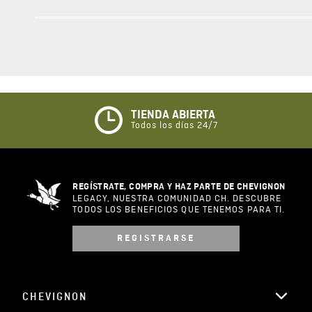
0%
1 estrella
ESCRIBIR UN COMENTARIO
Sin comentarios.
Agregar comentario
Comentario
Califique el producto de 1 a 5 estrellas
★
★
★
☆
☆
TIENDA ABIERTA
Todos los días 24/7
Su nombre
REGÍSTRATE, COMPRA Y HAZ PARTE DE CHEVIGNON