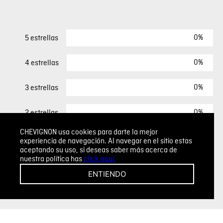
0%
5 estrellas
0%
4 estrellas
0%
3 estrellas
0%
2 estrellas
CHEVIGNON usa cookies para darte la mejor
0%
1 estrella
experiencia de navegación. Al navegar en el sitio estas
aceptando su uso, si deseas saber más acerca de
nuestra política has
click aquí.
ESCRIBIR UN COMENTARIO
ENTIENDO
Sin comentarios.
Agregar comentario