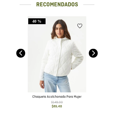
RECOMENDADOS
40 %
Fit-
Chaqueta Acolchonada Para Mujer
$
149
,
00
$
89
,
40