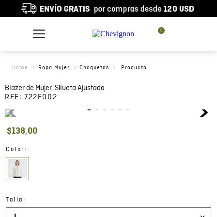
0
Ropa Mujer
Chaquetas
Blazer de Mujer, Silueta Ajustada
REF:
722F002
$
138
,
00
:
Color
:
Talla