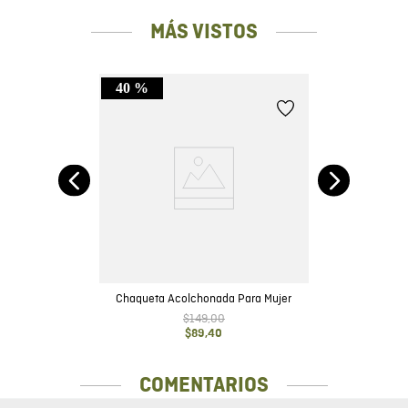
MÁS VISTOS
40 %
C
Chaqueta Acolchonada Para Mujer
$
149
,
00
$
89
,
40
COMENTARIOS