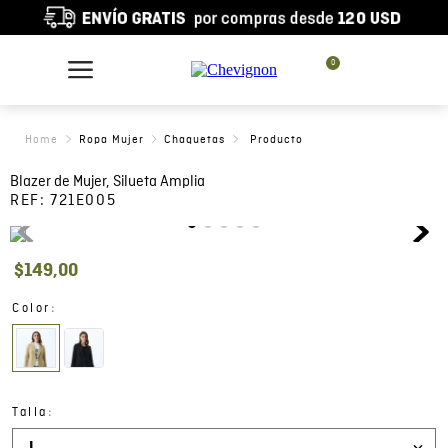
0
Ropa Mujer
Chaquetas
Blazer de Mujer, Silueta Amplia
REF:
721E005
$
149
,
00
:
Color
:
Talla