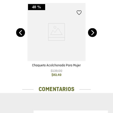
40 %
C
Chaqueta Acolchonada Para Mujer
$
139
,
00
$
83
,
40
COMENTARIOS