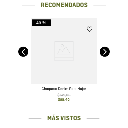
RECOMENDADOS
40 %
C
Chaqueta Denim Para Mujer
$
149
,
00
$
89
,
40
MÁS VISTOS