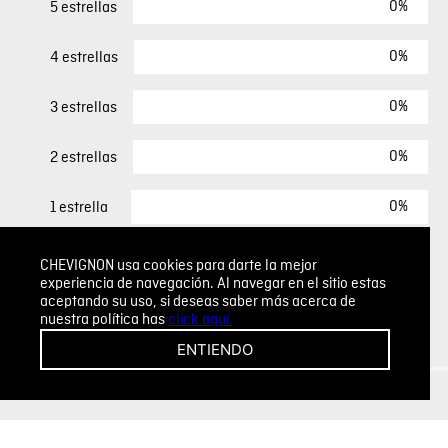
0%
5 estrellas
0%
4 estrellas
0%
3 estrellas
0%
2 estrellas
0%
1 estrella
CHEVIGNON usa cookies para darte la mejor
ESCRIBIR UN COMENTARIO
experiencia de navegación. Al navegar en el sitio estas
aceptando su uso, si deseas saber más acerca de
nuestra política has
click aquí.
Sin comentarios.
ENTIENDO
Agregar comentario
Comentario