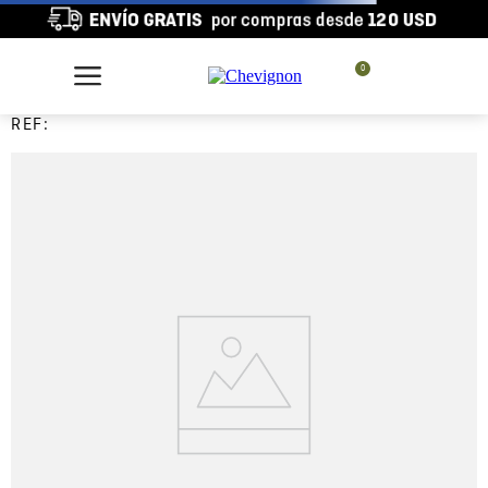
0
REF: