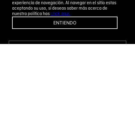
experiencia de navegación. Al navegar en el sitio estas
aceptando su uso, si deseas saber más acerca de
nuestra política has
click aquí.
¡CAMBIOS Y DEVOLUCIONES FÁCILES!
ENTIENDO
ENCUENTRA TU TIENDA
WHATSAPP
Métodos de pago
Novomode S.A.
RUC: 1792636299001
Términos y condiciones
Políticas de privacidad
Tratamiento de datos personales