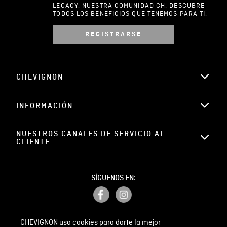
LEGACY, NUESTRA COMUNIDAD CH. DESCUBRE
TODOS LOS BENEFICIOS QUE TENEMOS PARA TI.
REGISTRARSE
Escribir comentario
CHEVIGNON
INFORMACIÓN
ENVIAR COMENTARIO
NUESTROS CANALES DE SERVICIO AL 
CLIENTE
SÍGUENOS EN:
CHEVIGNON usa cookies para darte la mejor
PETICIONES, QUEJAS Y RECLAMOS