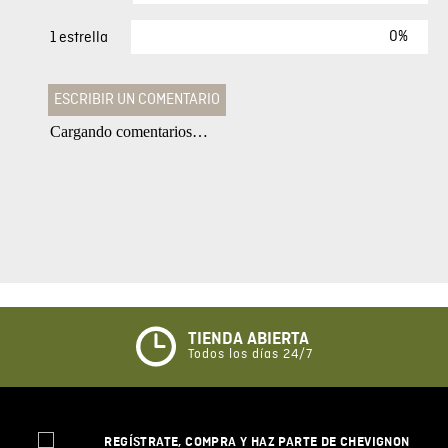
0%
1 estrella
ESCRIBIR UN COMENTARIO
Cargando comentarios…
Agregar comentario
Comentario
Califique el producto de 1 a 5 estrellas
★
★
★
☆
☆
TIENDA ABIERTA
Todos los días 24/7
Su nombre
REGÍSTRATE, COMPRA Y HAZ PARTE DE CHEVIGNON
Correo electrónico