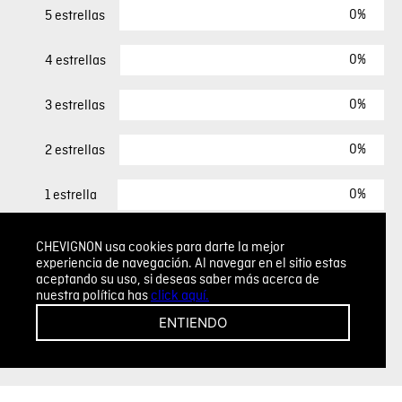
0%
5 estrellas
0%
4 estrellas
0%
3 estrellas
0%
2 estrellas
0%
1 estrella
CHEVIGNON usa cookies para darte la mejor
ESCRIBIR UN COMENTARIO
experiencia de navegación. Al navegar en el sitio estas
aceptando su uso, si deseas saber más acerca de
Cargando comentarios…
nuestra política has
click aquí.
ENTIENDO
Agregar comentario
Comentario