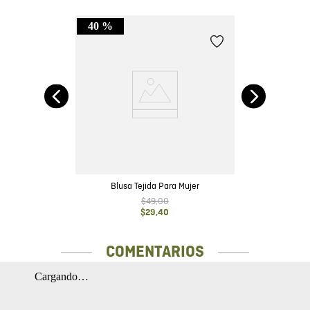
40 %
ga
t
Blusa Tejida Para Mujer
$
49
,
00
$
29
,
40
COMENTARIOS
Cargando…