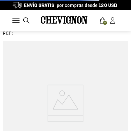
0
REF: