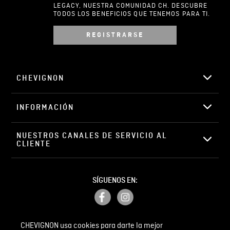
LEGACY, NUESTRA COMUNIDAD CH. DESCUBRE
TODOS LOS BENEFICIOS QUE TENEMOS PARA TI.
REGISTRARSE
Escribir comentario
CHEVIGNON
INFORMACIÓN
ENVIAR COMENTARIO
NUESTROS CANALES DE SERVICIO AL 
CLIENTE
SÍGUENOS EN:
CHEVIGNON usa cookies para darte la mejor
PETICIONES, QUEJAS Y RECLAMOS