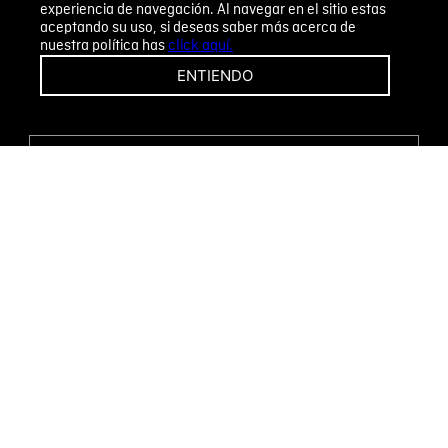
experiencia de navegación. Al navegar en el sitio estas
aceptando su uso, si deseas saber más acerca de
nuestra política has
click aquí.
¡CAMBIOS Y DEVOLUCIONES FÁCILES!
ENTIENDO
ENCUENTRA TU TIENDA
WHATSAPP
Métodos de pago
Novomode S.A.
RUC: 1792636299001
Términos y condiciones
Políticas de privacidad
Tratamiento de datos personales