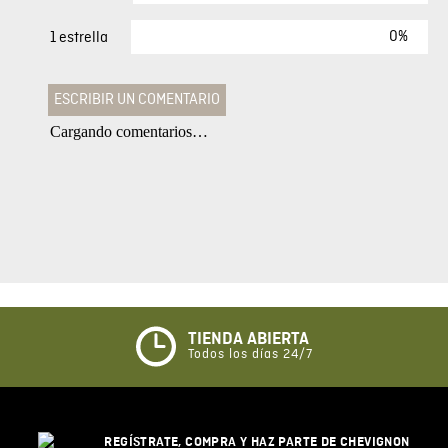
0%
1 estrella
ESCRIBIR UN COMENTARIO
Cargando comentarios…
Agregar comentario
Comentario
Califique el producto de 1 a 5 estrellas
★
★
★
☆
☆
TIENDA ABIERTA
Todos los días 24/7
Su nombre
REGÍSTRATE, COMPRA Y HAZ PARTE DE CHEVIGNON
Correo electrónico