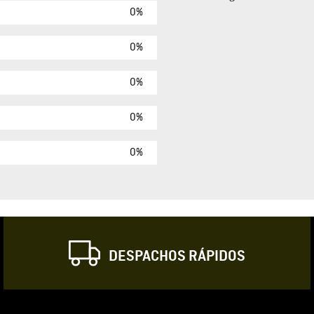
0%
Agregar comen
Comentario
0%
0%
Califique el produ
0%
★
★
★
☆
Su nombre
0%
Correo electrónic
DESPACHOS RÁPIDOS
Escribir comentar