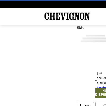
REF:
¿No
encuen
tu tall
Escrib
N
DISPO