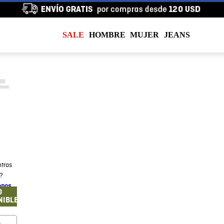
SALE
HOMBRE
MUJER
JEANS
tras
a?
enos
O
NIBLE