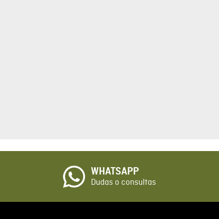
tario
cto de 1 a 5 estrellas
☆
o
WHATSAPP
io
Dudas o consultas