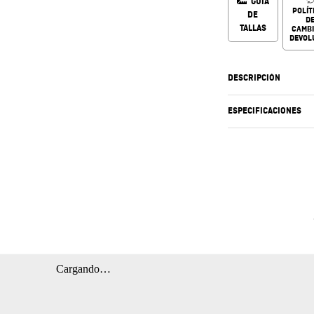
GUÍA
POLÍT
DE
D
TALLAS
CAMBI
DEVOL
DESCRIPCIÓN
ESPECIFICACIONES
Cargando…