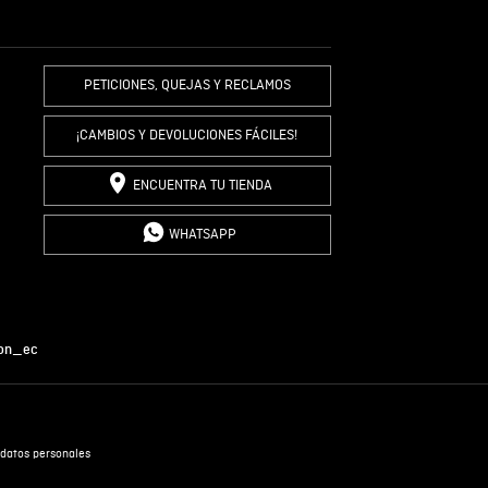
R COMENTARIO
PETICIONES, QUEJAS Y RECLAMOS
¡CAMBIOS Y DEVOLUCIONES FÁCILES!
ENCUENTRA TU TIENDA
WHATSAPP
on_ec
datos personales