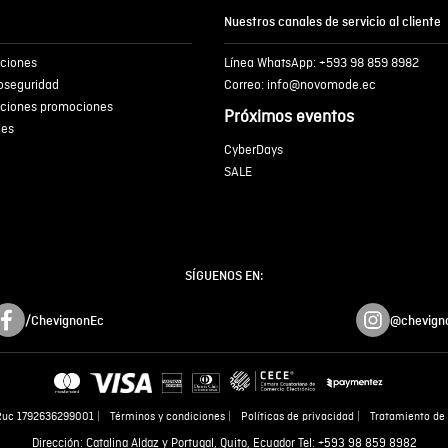
Nuestros canales de servicio al cliente
iciones
Línea WhatsApp: +593 98 859 8982
ENVIA
ioseguridad
Correo: info@novomode.ec
iciones promociones
Próximos eventos
ies
CyberDays
SALE
SÍGUENOS EN:
/ChevignonEc
@chevign
Ruc 1792636299001
Términos y condiciones
Políticas de privacidad
Tratamiento de 
Dirección: Catalina Aldaz y Portugal, Quito, Ecuador Tel: +593 98 859 8982