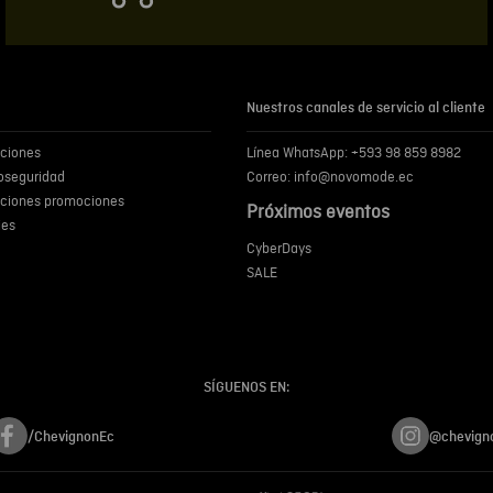
Escribir comentar
Nuestros canales de servicio al cliente
iciones
Línea WhatsApp: +593 98 859 8982
ENVIA
ioseguridad
Correo: info@novomode.ec
iciones promociones
Próximos eventos
ies
CyberDays
SALE
SÍGUENOS EN:
/ChevignonEc
@chevign