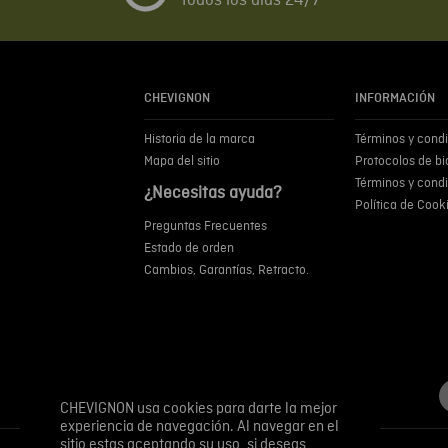
Todos los días 24/7
CHEVIGNON
INFORMACIÓN
Historia de la marca
Términos y cond
Mapa del sitio
Protocolos de b
Términos y cond
¿Necesitas ayuda?
Política de Cook
Preguntas Frecuentes
Estado de orden
Cambios, Garantías, Retracto.
CHEVIGNON usa cookies para darte la mejor
experiencia de navegación. Al navegar en el
sitio estas aceptando su uso, si deseas