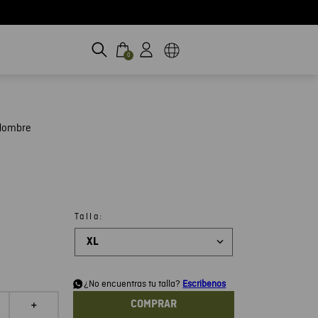
0
 Hombre
:
Talla
XL
¿No encuentras tu talla?
Escribenos
COMPRAR
＋