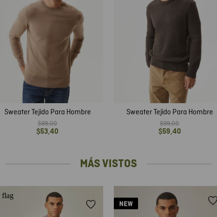
Sweater Tejido Para Hombre
Sweater Tejido Para Hombre
$
89
,
00
$
99
,
00
$
53
,
40
$
59
,
40
MÁS VISTOS