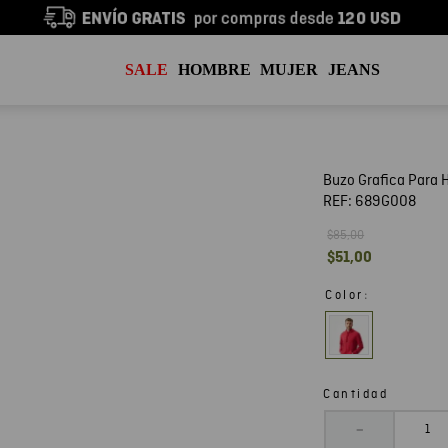
SALE
HOMBRE
MUJER
JEANS
Buzo Grafica Para
REF:
689G008
$
85
,
00
$
51
,
00
:
Color
Cantidad
－