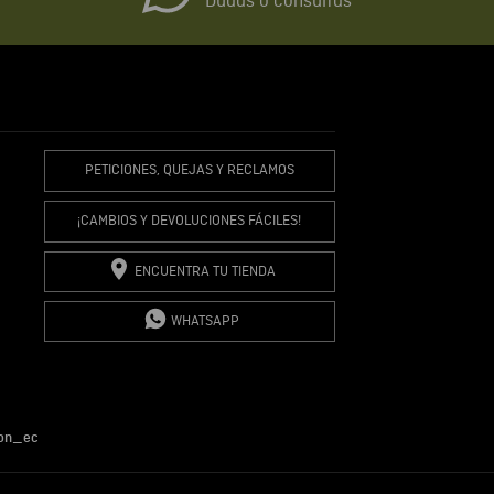
io
Dudas o consultas
R COMENTARIO
PETICIONES, QUEJAS Y RECLAMOS
¡CAMBIOS Y DEVOLUCIONES FÁCILES!
ENCUENTRA TU TIENDA
WHATSAPP
on_ec