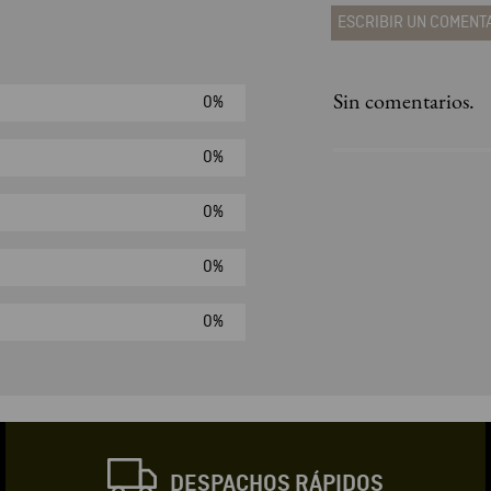
ESCRIBIR UN COMENT
Sin comentarios.
0%
Agregar comen
Comentario
0%
0%
Califique el produ
0%
★
★
★
☆
Su nombre
0%
Correo electrónic
DESPACHOS RÁPIDOS