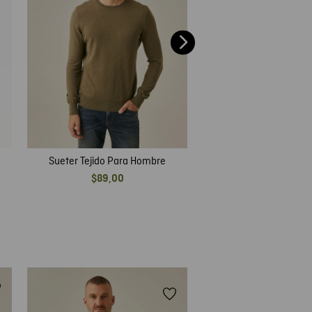
Sueter Tejido Para Hombre
$
89
,
00
Sueter Tejido Para
$
115
,
00