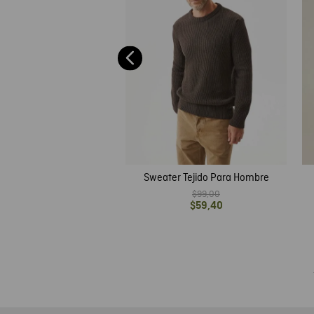
Sweater Tejido Para Hombre
$
99
,
00
$
59
,
40