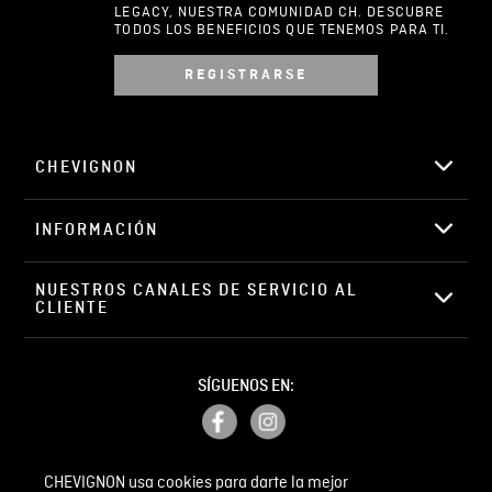
LEGACY, NUESTRA COMUNIDAD CH. DESCUBRE
TODOS LOS BENEFICIOS QUE TENEMOS PARA TI.
REGISTRARSE
Escribir comentario
CHEVIGNON
INFORMACIÓN
ENVIAR COMENTARIO
NUESTROS CANALES DE SERVICIO AL 
CLIENTE
SÍGUENOS EN:
CHEVIGNON usa cookies para darte la mejor
PETICIONES, QUEJAS Y RECLAMOS