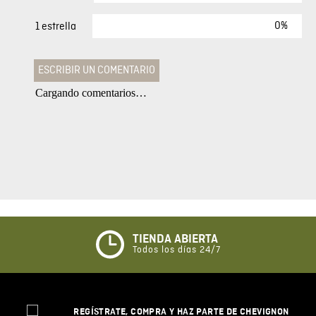
0%
1 estrella
ESCRIBIR UN COMENTARIO
Cargando comentarios…
Agregar comentario
Comentario
Califique el producto de 1 a 5 estrellas
★
★
★
☆
☆
TIENDA ABIERTA
Todos los días 24/7
Su nombre
REGÍSTRATE, COMPRA Y HAZ PARTE DE CHEVIGNON
Correo electrónico