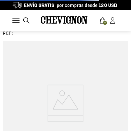
0
REF: