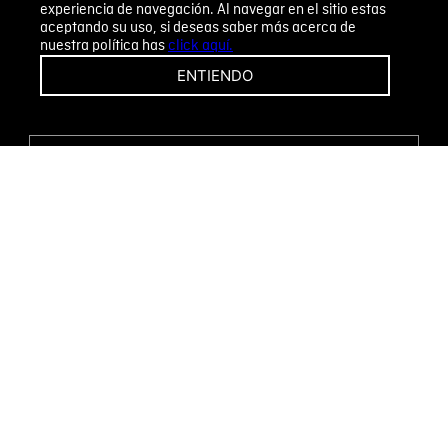
experiencia de navegación. Al navegar en el sitio estas
aceptando su uso, si deseas saber más acerca de
nuestra política has
click aquí.
¡CAMBIOS Y DEVOLUCIONES FÁCILES!
ENTIENDO
ENCUENTRA TU TIENDA
WHATSAPP
Métodos de pago
Novomode S.A.
RUC: 1792636299001
Términos y condiciones
Políticas de privacidad
Tratamiento de datos personales