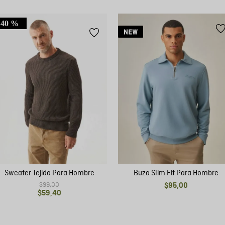
40 %
Sweater Tejido Para Hombre
Buzo Slim Fit Para Hombre
$
99
,
00
$
95
,
00
$
59
,
40