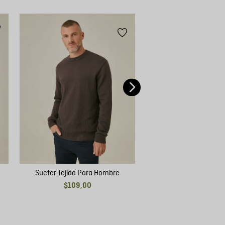
Sueter Tejido Para
$
95
,
00
Sueter Tejido Para Hombre
$
109
,
00