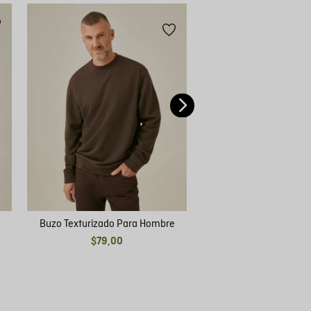
40 %
Buzo Tipo Polo Para
$
79
,
00
$
47
,
40
Buzo Texturizado Para Hombre
$
79
,
00