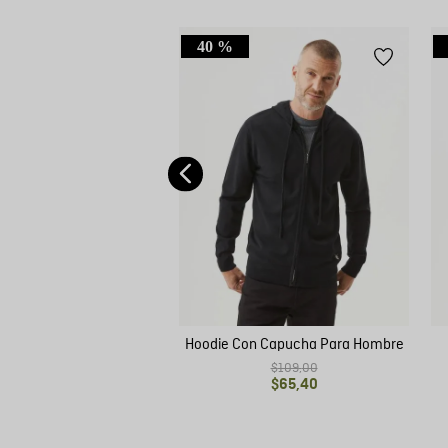
40 %
jido con Cuello Redondo
para Hombre
$
79
,
00
Hoodie Con Capucha Para Hombre
$
109
,
00
$
65
,
40