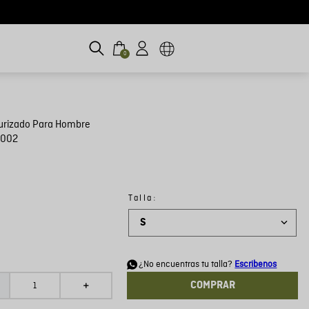
0
urizado Para Hombre
H002
:
Talla
S
d
¿No encuentras tu talla?
Escribenos
COMPRAR
＋