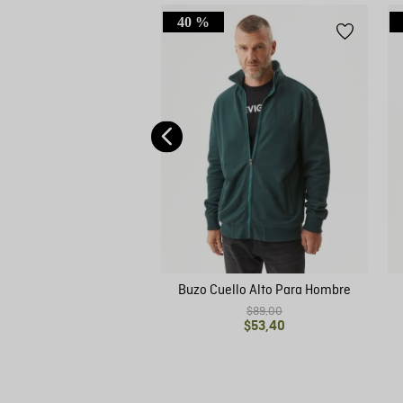
40 %
bierto con Capucha y
dado para Hombre
$
89
,
00
Buzo Cuello Alto Para Hombre
$
89
,
00
$
53
,
40