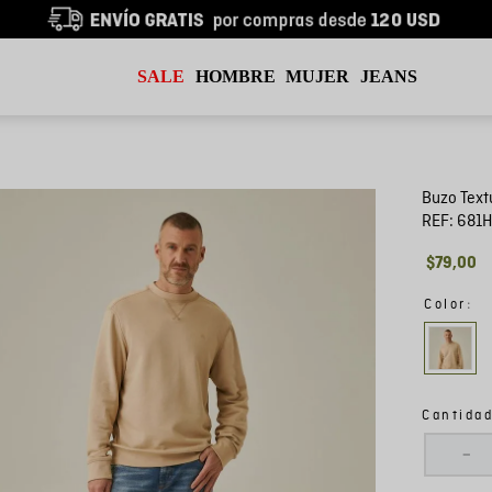
SALE
HOMBRE
MUJER
JEANS
Buzo Text
REF:
681
$
79
,
00
:
Color
Cantida
－