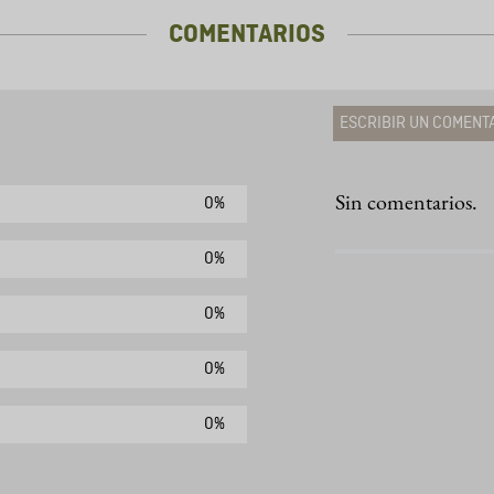
COMENTARIOS
ESCRIBIR UN COMENT
Sin comentarios.
0%
Agregar comen
Comentario
0%
0%
Califique el produ
0%
★
★
★
☆
Su nombre
0%