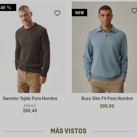
40 %
Sweater Tejido Para Hombre
Buzo Slim Fit Para Hombre
$
99
,
00
$
95
,
00
$
59
,
40
MÁS VISTOS