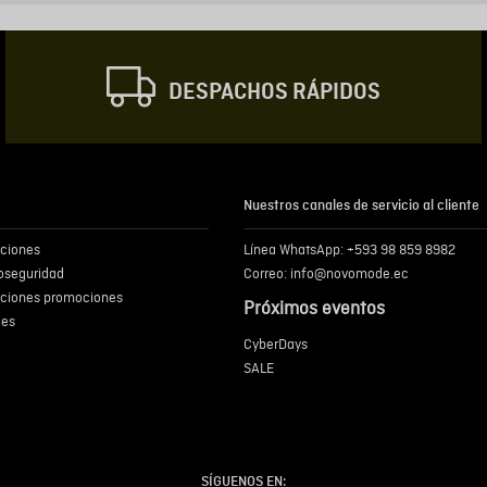
Correo electrónic
DESPACHOS RÁPIDOS
Escribir comentar
Nuestros canales de servicio al cliente
iciones
Línea WhatsApp: +593 98 859 8982
ENVIA
ioseguridad
Correo: info@novomode.ec
iciones promociones
Próximos eventos
ies
CyberDays
SALE
SÍGUENOS EN: