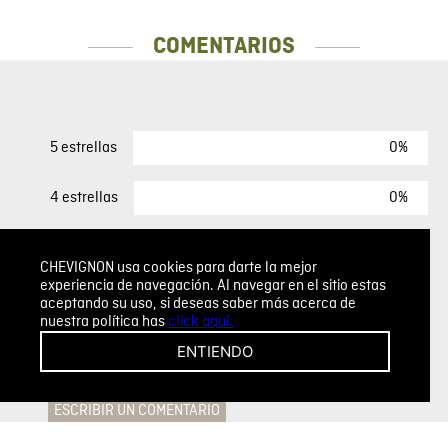
COMENTARIOS
0%
5 estrellas
0%
4 estrellas
0%
3 estrellas
CHEVIGNON usa cookies para darte la mejor
experiencia de navegación. Al navegar en el sitio estas
0%
2 estrellas
aceptando su uso, si deseas saber más acerca de
nuestra política has
click aquí.
0%
1 estrella
ENTIENDO
ESCRIBIR UN COMENTARIO