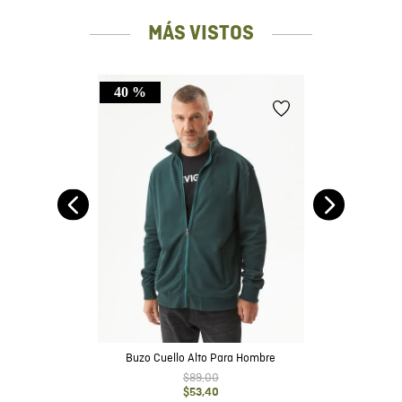
MÁS VISTOS
40 %
ra
Buzo Cuello Alto Para Hombre
$
89
,
00
$
53
,
40