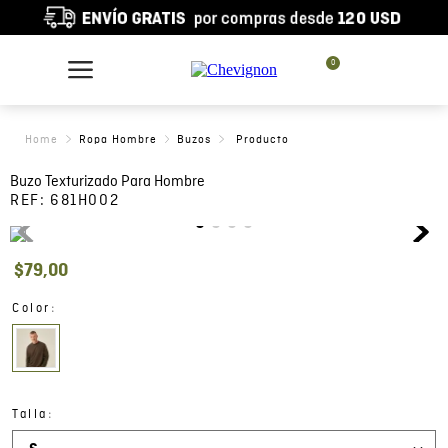
0
Ropa Hombre
Buzos
Buzo Texturizado Para Hombre
REF:
681H002
$
79
,
00
:
Color
:
Talla