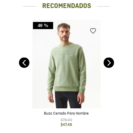
RECOMENDADOS
40 %
o
Buzo Cerrado Para Hombre
$
79
,
00
$
47
,
40