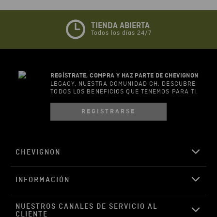
Califique el producto de 1 a 5 estrellas
★
★
★
☆
☆
TIENDA ABIERTA
Todos los días 24/7
Su nombre
REGÍSTRATE, COMPRA Y HAZ PARTE DE CHEVIGNON
Correo electrónico
LEGACY, NUESTRA COMUNIDAD CH. DESCUBRE
TODOS LOS BENEFICIOS QUE TENEMOS PARA TI.
REGISTRARSE
Escribir comentario
CHEVIGNON
INFORMACIÓN
ENVIAR COMENTARIO
NUESTROS CANALES DE SERVICIO AL 
CLIENTE