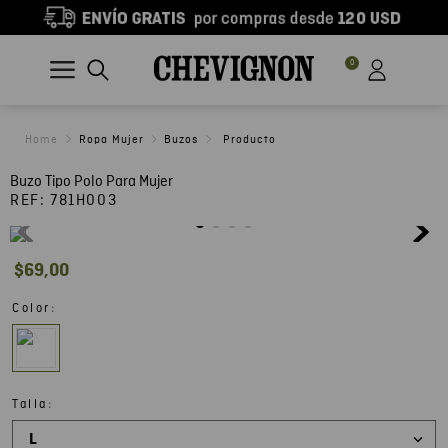
0
Ropa Mujer
Buzos
Buzo Tipo Polo Para Mujer
REF:
781H003
$
69
,
00
:
Color
:
Talla
L