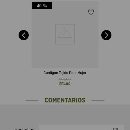
40 %
gada
Cardigan Tejida Para Mujer
$
85
,
00
$
51
,
00
COMENTARIOS
0%
5 estrellas