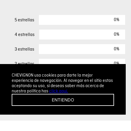
0%
5 estrellas
0%
4 estrellas
0%
3 estrellas
0%
2 estrellas
CHEVIGNON usa cookies para darte la mejor
0%
1 estrella
experiencia de navegación. Al navegar en el sitio estas
aceptando su uso, si deseas saber más acerca de
nuestra política has
click aquí.
ESCRIBIR UN COMENTARIO
ENTIENDO
Sin comentarios.
Agregar comentario