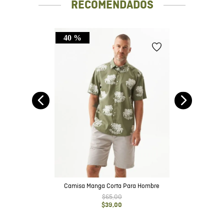
RECOMENDADOS
40 %
ga
re
Camisa Manga Corta Para Hombre
$
65
,
00
$
39
,
00