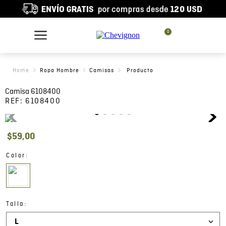
0
Ropa Hombre
Camisas
Camisa 6108400
REF:
6108400
$
59
,
00
:
Color
:
Talla
L