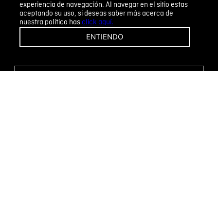
experiencia de navegación. Al navegar en el sitio estas
aceptando su uso, si deseas saber más acerca de
nuestra política has
click aquí.
¡CAMBIOS Y DEVOLUCIONES FÁCILES!
ENTIENDO
ENCUENTRA TU TIENDA
WHATSAPP
Métodos de pago
Novomode S.A.
RUC: 1792636299001
Términos y condiciones
Políticas de privacidad
Tratamiento de datos personales