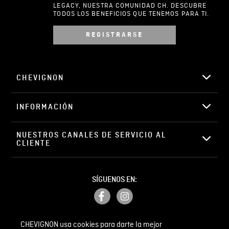
LEGACY, NUESTRA COMUNIDAD CH. DESCUBRE
TODOS LOS BENEFICIOS QUE TENEMOS PARA TI.
REGISTRARSE
Escribir comentario
CHEVIGNON
INFORMACIÓN
ENVIAR COMENTARIO
NUESTROS CANALES DE SERVICIO AL 
CLIENTE
SÍGUENOS EN:
CHEVIGNON usa cookies para darte la mejor
PETICIONES, QUEJAS Y RECLAMOS