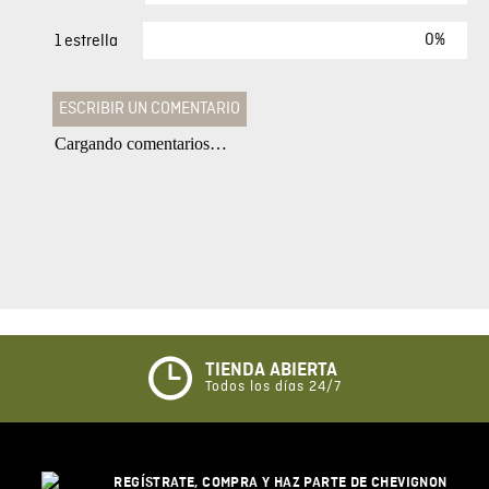
0%
1 estrella
ESCRIBIR UN COMENTARIO
Cargando comentarios…
Agregar comentario
Comentario
Califique el producto de 1 a 5 estrellas
★
★
★
☆
☆
TIENDA ABIERTA
Todos los días 24/7
Su nombre
REGÍSTRATE, COMPRA Y HAZ PARTE DE CHEVIGNON
Correo electrónico