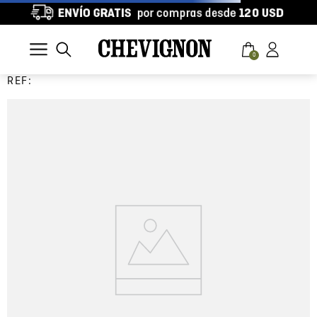
0
REF: