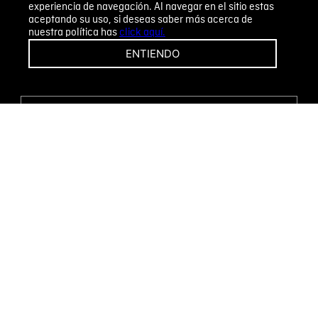
experiencia de navegación. Al navegar en el sitio estas
aceptando su uso, si deseas saber más acerca de
nuestra política has
click aquí.
¡CAMBIOS Y DEVOLUCIONES FÁCILES!
ENTIENDO
ENCUENTRA TU TIENDA
WHATSAPP
Métodos de pago
Novomode S.A.
RUC: 1792636299001
Términos y condiciones
Políticas de privacidad
Tratamiento de datos personales