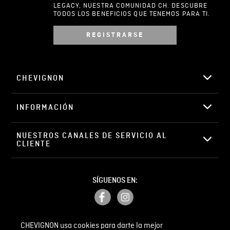
LEGACY, NUESTRA COMUNIDAD CH. DESCUBRE
TODOS LOS BENEFICIOS QUE TENEMOS PARA TI.
REGISTRARSE
Escribir comentario
CHEVIGNON
INFORMACIÓN
ENVIAR COMENTARIO
NUESTROS CANALES DE SERVICIO AL 
CLIENTE
SÍGUENOS EN:
CHEVIGNON usa cookies para darte la mejor
PETICIONES, QUEJAS Y RECLAMOS