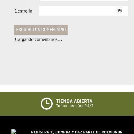
0%
1 estrella
ESCRIBIR UN COMENTARIO
Cargando comentarios…
Agregar comentario
Comentario
Califique el producto de 1 a 5 estrellas
★
★
★
☆
☆
TIENDA ABIERTA
Todos los días 24/7
Su nombre
REGÍSTRATE, COMPRA Y HAZ PARTE DE CHEVIGNON
Correo electrónico