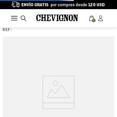
0
REF: