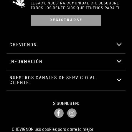
LEGACY, NUESTRA COMUNIDAD CH. DESCUBRE
TODOS LOS BENEFICIOS QUE TENEMOS PARA TI.
REGISTRARSE
Escribir comentario
CHEVIGNON
INFORMACIÓN
ENVIAR COMENTARIO
NUESTROS CANALES DE SERVICIO AL 
CLIENTE
SÍGUENOS EN:
CHEVIGNON usa cookies para darte la mejor
PETICIONES, QUEJAS Y RECLAMOS