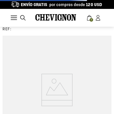
0
REF: