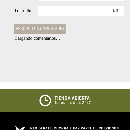
0%
1 estrella
ESCRIBIR UN COMENTARIO
Cargando comentarios…
Agregar comentario
Comentario
Califique el producto de 1 a 5 estrellas
★
★
★
☆
☆
TIENDA ABIERTA
Todos los días 24/7
Su nombre
REGÍSTRATE, COMPRA Y HAZ PARTE DE CHEVIGNON
Correo electrónico