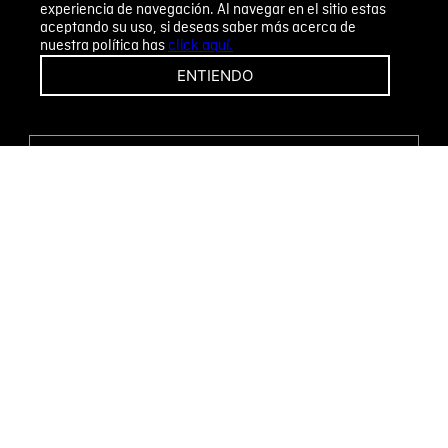
experiencia de navegación. Al navegar en el sitio estas
aceptando su uso, si deseas saber más acerca de
nuestra política has
click aquí.
¡CAMBIOS Y DEVOLUCIONES FÁCILES!
ENTIENDO
ENCUENTRA TU TIENDA
WHATSAPP
Métodos de pago
Novomode S.A.
RUC: 1792636299001
Términos y condiciones
Políticas de privacidad
Tratamiento de datos personales