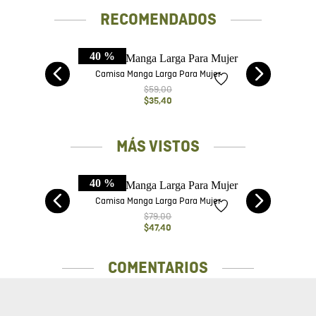
RECOMENDADOS
40 %
elo
Camisa Manga Larga Para Mujer
$
59
,
00
$
35
,
40
MÁS VISTOS