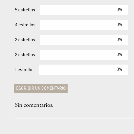
40 %
anga
Camisa Manga Larga Para Mujer
$
79
,
00
$
47
,
40
COMENTARIOS