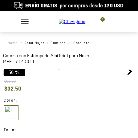
0
Ropa Mujer
Camisas
Camisa con Estampado Mini Print para Mujer
REF:
712G011
50 %
$
65
,
00
$
32
,
50
:
Color
:
Talla