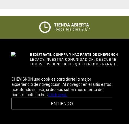
0%
5 estrellas
0%
4 estrellas
0%
3 estrellas
0%
2 estrellas
0%
1 estrella
CHEVIGNON usa cookies para darte la mejor
ESCRIBIR UN COMENTARIO
experiencia de navegación. Al navegar en el sitio estas
aceptando su uso, si deseas saber más acerca de
nuestra política has
click aquí.
Sin comentarios.
ENTIENDO
Agregar comentario
Comentario