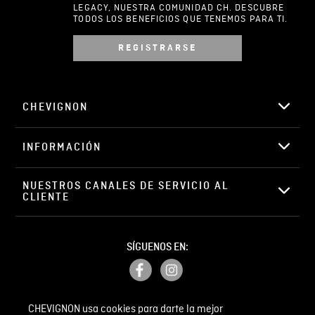
LEGACY, NUESTRA COMUNIDAD CH. DESCUBRE
TODOS LOS BENEFICIOS QUE TENEMOS PARA TI.
REGISTRARSE
Escribir comentario
CHEVIGNON
INFORMACIÓN
ENVIAR COMENTARIO
NUESTROS CANALES DE SERVICIO AL 
CLIENTE
SÍGUENOS EN:
CHEVIGNON usa cookies para darte la mejor
PETICIONES, QUEJAS Y RECLAMOS