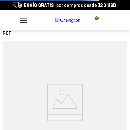
0
REF: