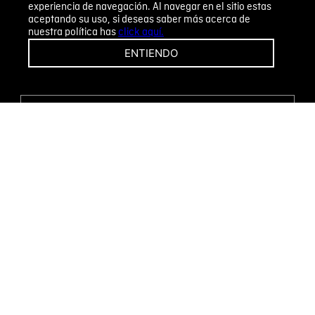
experiencia de navegación. Al navegar en el sitio estas
aceptando su uso, si deseas saber más acerca de
nuestra política has
click aquí.
¡CAMBIOS Y DEVOLUCIONES FÁCILES!
ENTIENDO
ENCUENTRA TU TIENDA
WHATSAPP
Métodos de pago
Novomode S.A.
RUC: 1792636299001
Términos y condiciones
Políticas de privacidad
Tratamiento de datos personales