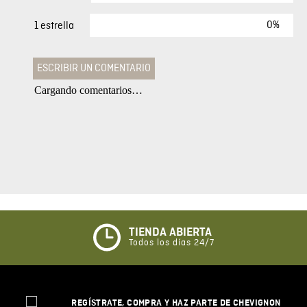
0%
1 estrella
ESCRIBIR UN COMENTARIO
Cargando comentarios…
Agregar comentario
Comentario
Califique el producto de 1 a 5 estrellas
★
★
★
☆
☆
TIENDA ABIERTA
Todos los días 24/7
Su nombre
REGÍSTRATE, COMPRA Y HAZ PARTE DE CHEVIGNON
Correo electrónico