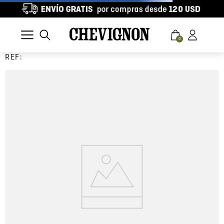
0
REF: