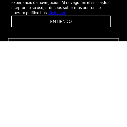
experiencia de navegación. Al navegar en el sitio estas
aceptando su uso, si deseas saber más acerca de
nuestra política has
click aquí.
¡CAMBIOS Y DEVOLUCIONES FÁCILES!
ENTIENDO
ENCUENTRA TU TIENDA
WHATSAPP
Métodos de pago
Novomode S.A.
RUC: 1792636299001
Términos y condiciones
Políticas de privacidad
Tratamiento de datos personales