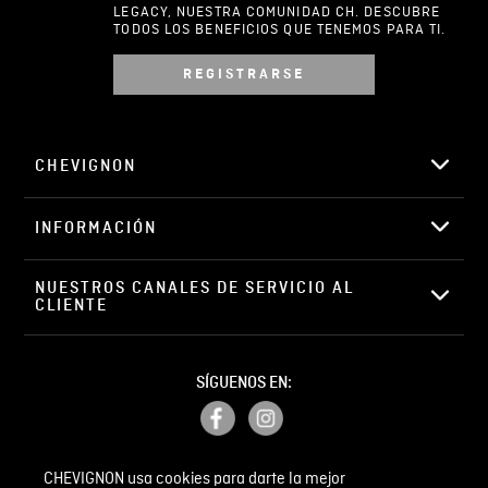
LEGACY, NUESTRA COMUNIDAD CH. DESCUBRE
TODOS LOS BENEFICIOS QUE TENEMOS PARA TI.
REGISTRARSE
Escribir comentario
CHEVIGNON
INFORMACIÓN
ENVIAR COMENTARIO
NUESTROS CANALES DE SERVICIO AL 
CLIENTE
SÍGUENOS EN:
CHEVIGNON usa cookies para darte la mejor
PETICIONES, QUEJAS Y RECLAMOS