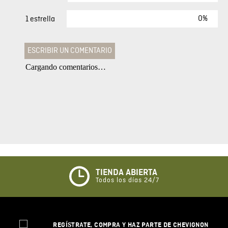
0%
1 estrella
ESCRIBIR UN COMENTARIO
Cargando comentarios…
Agregar comentario
Comentario
Califique el producto de 1 a 5 estrellas
★
★
★
☆
☆
TIENDA ABIERTA
Todos los días 24/7
Su nombre
REGÍSTRATE, COMPRA Y HAZ PARTE DE CHEVIGNON
Correo electrónico