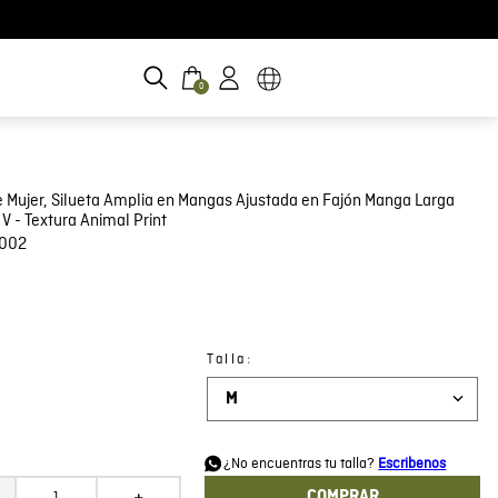
0
 Mujer, Silueta Amplia en Mangas Ajustada en Fajón Manga Larga
V - Textura Animal Print
E002
:
Talla
M
d
¿No encuentras tu talla?
Escribenos
COMPRAR
＋