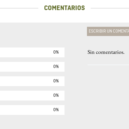
COMENTARIOS
ESCRIBIR UN COMENT
Sin comentarios.
0%
Agregar comen
Comentario
0%
0%
Califique el produ
0%
★
★
★
☆
Su nombre
0%