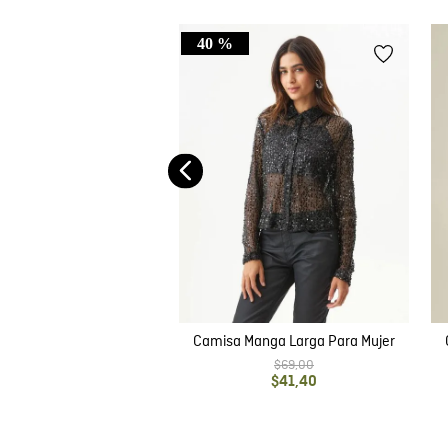
40 %
e Mujer, Silueta Recta
simétrico Un Hombro -
$
39
,
00
Anudado
Camisa Manga Larga Para Mujer
$
69
,
00
$
41
,
40