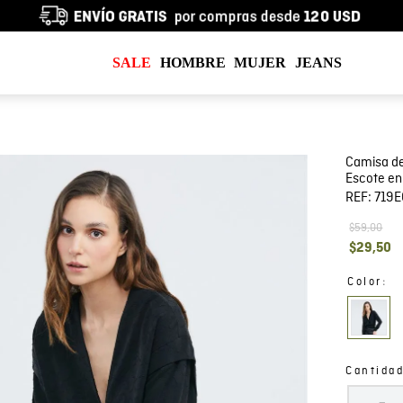
SALE
HOMBRE
MUJER
JEANS
Camisa de
Escote en 
REF:
719
$
59
,
00
$
29
,
50
:
Color
Cantida
－