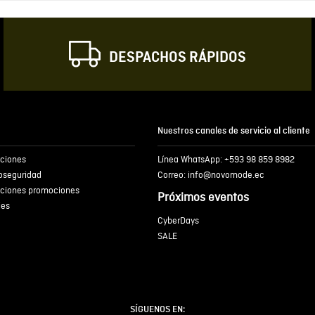
Correo electrónic
DESPACHOS RÁPIDOS
Escribir comentar
Nuestros canales de servicio al cliente
iciones
Línea WhatsApp: +593 98 859 8982
ENVIA
ioseguridad
Correo: info@novomode.ec
iciones promociones
Próximos eventos
ies
CyberDays
SALE
SÍGUENOS EN: