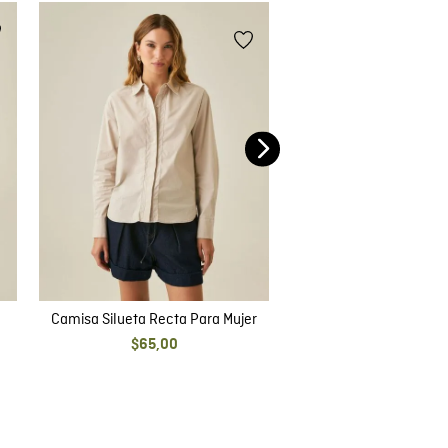
40 %
Camisa De Rayas Par
$
65
,
00
$
39
,
00
Camisa Silueta Recta Para Mujer
$
65
,
00