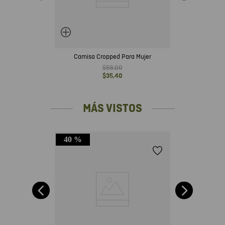
Camisa Cropped Para Mujer
$
59
,
00
$
35
,
40
MÁS VISTOS
40 %
ga
ra