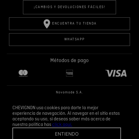
¡CAMBIOS Y DEVOLUCIONES FÁCILES!
ENCUENTRA TU TIENDA
WHATSAPP
Métodos de pago
Novomode S.A.
RUC: 1792636299001
CHEVIGNON usa cookies para darte la mejor
experiencia de navegación. Al navegar en el sitio estas
Términos y condiciones
Políticas de privacidad
aceptando su uso, si deseas saber más acerca de
Tratamiento de datos personales
nuestra política has
click aquí.
ENTIENDO
Dirección: Catalina Aldaz y Portugal, Quito, Ecuador Tel: +593 98 859 8982