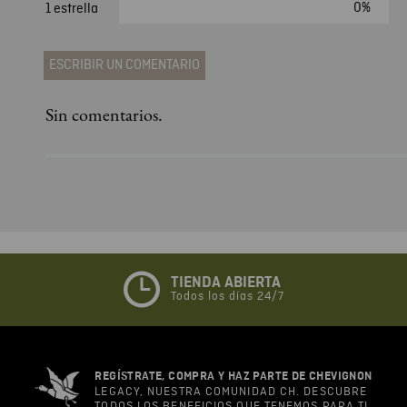
0%
1 estrella
ESCRIBIR UN COMENTARIO
Sin comentarios.
Agregar comentario
Comentario
Califique el producto de 1 a 5 estrellas
★
★
★
☆
☆
TIENDA ABIERTA
Todos los días 24/7
Su nombre
REGÍSTRATE, COMPRA Y HAZ PARTE DE CHEVIGNON
Correo electrónico
LEGACY, NUESTRA COMUNIDAD CH. DESCUBRE
TODOS LOS BENEFICIOS QUE TENEMOS PARA TI.