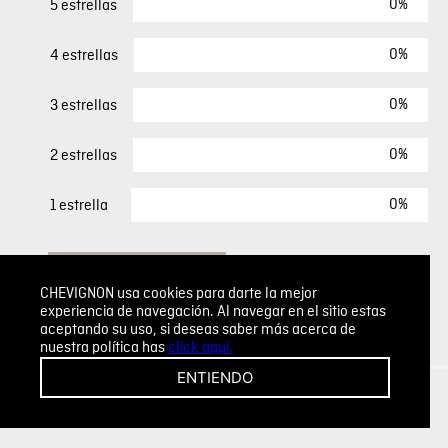
0%
5 estrellas
0%
4 estrellas
0%
3 estrellas
0%
2 estrellas
0%
1 estrella
ESCRIBIR UN COMENTARIO
CHEVIGNON usa cookies para darte la mejor
experiencia de navegación. Al navegar en el sitio estas
Sin comentarios.
aceptando su uso, si deseas saber más acerca de
nuestra política has
click aquí.
Agregar comentario
ENTIENDO
Comentario