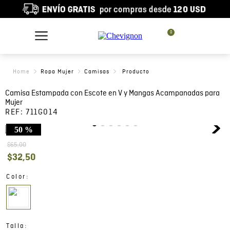
0
Ropa Mujer
Camisas
Camisa Estampada con Escote en V y Mangas Acampanadas para
Mujer
REF:
711G014
50 %
$
65
,
00
$
32
,
50
:
Color
:
Talla