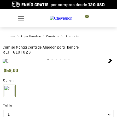
0
Ropa Hombre
Camisas
Camisa Manga Corta de Algodón para Hombre
REF:
610F026
$
59
,
00
:
Color
:
Talla
L