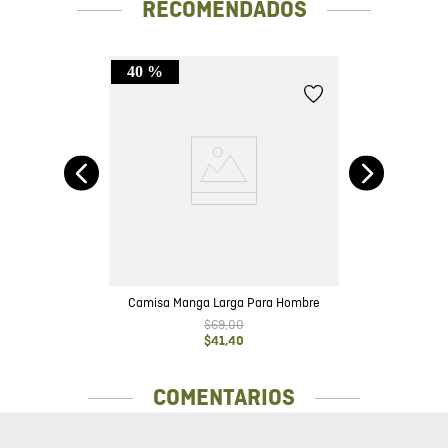
RECOMENDADOS
40 %
rga
Camisa Manga Larga Para Hombre
$
69
,
00
$
41
,
40
COMENTARIOS