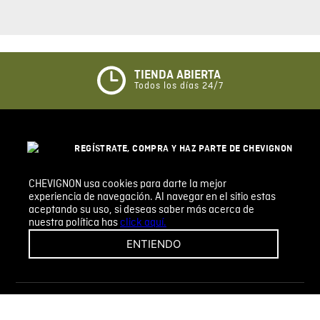
Califique el producto de 1 a 5 estrellas
★
★
★
☆
☆
TIENDA ABIERTA
Todos los días 24/7
Su nombre
REGÍSTRATE, COMPRA Y HAZ PARTE DE CHEVIGNON
Correo electrónico
LEGACY, NUESTRA COMUNIDAD CH. DESCUBRE
TODOS LOS BENEFICIOS QUE TENEMOS PARA TI.
CHEVIGNON usa cookies para darte la mejor
experiencia de navegación. Al navegar en el sitio estas
REGISTRARSE
Escribir comentario
aceptando su uso, si deseas saber más acerca de
nuestra política has
click aquí.
ENTIENDO
CHEVIGNON
INFORMACIÓN
ENVIAR COMENTARIO