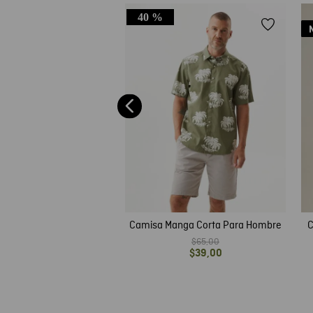
40 %
 Hombre en Denim, Slim
ga Larga - Azul Claro
$
69
,
00
Camisa Manga Corta Para Hombre
C
$
65
,
00
$
39
,
00