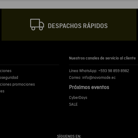
Correo electrónic
DESPACHOS RÁPIDOS
Escribir comentar
Nuestros canales de servicio al cliente
iciones
Línea WhatsApp: +593 98 859 8982
ENVIA
ioseguridad
Correo: info@novomode.ec
iciones promociones
Próximos eventos
ies
CyberDays
SALE
SÍGUENOS EN: