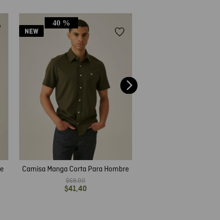
40 %
Camisa Manga Larga P
$
79
,
00
re
Camisa Manga Corta Para Hombre
$
69
,
00
$
41
,
40