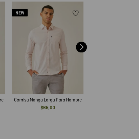
Camisa Manga Larga P
$
79
,
00
re
Camisa Manga Larga Para Hombre
$
65
,
00