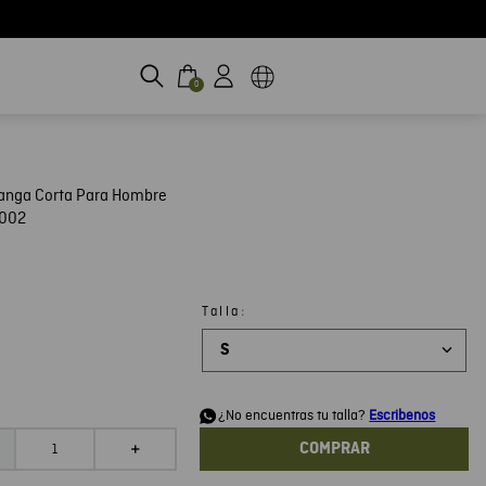
0
anga Corta Para Hombre
H002
:
Talla
S
d
¿No encuentras tu talla?
Escribenos
COMPRAR
＋