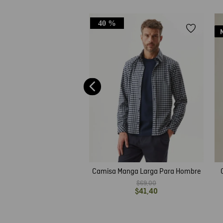
40 %
 Hombre en Denim, Slim
ga Larga - Azul Claro
$
69
,
00
Camisa Manga Larga Para Hombre
$
69
,
00
$
41
,
40