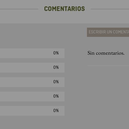
COMENTARIOS
ESCRIBIR UN COMENT
Sin comentarios.
0%
Agregar comen
Comentario
0%
0%
Califique el produ
0%
★
★
★
☆
Su nombre
0%