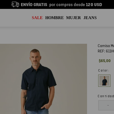
SALE
HOMBRE
MUJER
JEANS
Camisa M
REF:
611
$
65
,
00
:
Color
Cantida
－