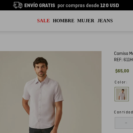
SALE
HOMBRE
MUJER
JEANS
Camisa M
REF:
611
$
65
,
00
:
Color
Cantida
－