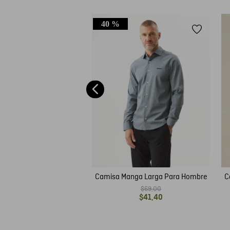
40 %
amisa 6108002
$
65
,
00
Camisa Manga Larga Para Hombre
C
$
69
,
00
$
41
,
40