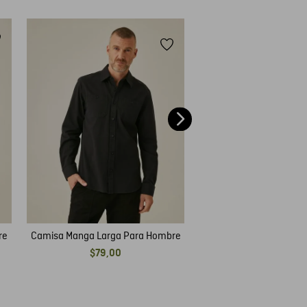
Camisa Manga Corta P
$
69
,
00
re
Camisa Manga Larga Para Hombre
$
79
,
00