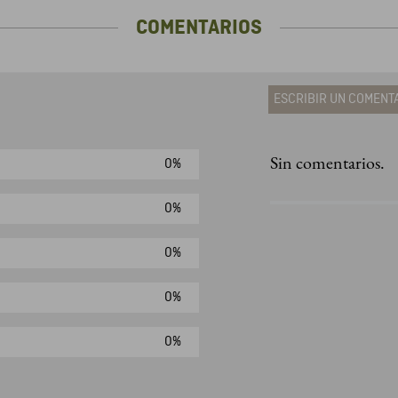
COMENTARIOS
ESCRIBIR UN COMENT
Sin comentarios.
0%
Agregar comen
Comentario
0%
0%
Califique el produ
0%
★
★
★
☆
Su nombre
0%