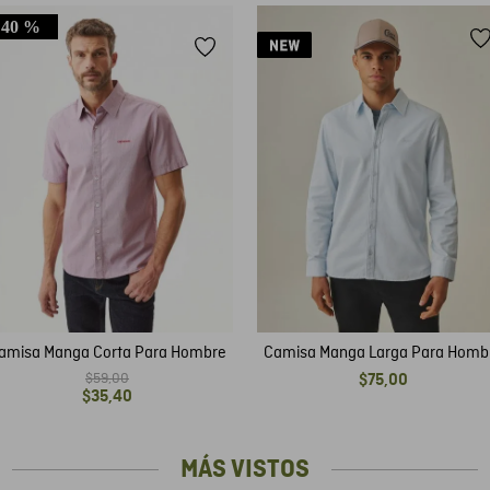
40 %
amisa Manga Corta Para Hombre
Camisa Manga Larga Para Homb
$
59
,
00
$
75
,
00
$
35
,
40
MÁS VISTOS