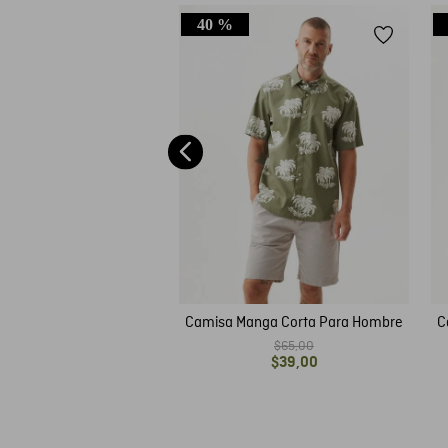
40 %
amisa 6108002
$
65
,
00
Camisa Manga Corta Para Hombre
C
$
65
,
00
$
39
,
00