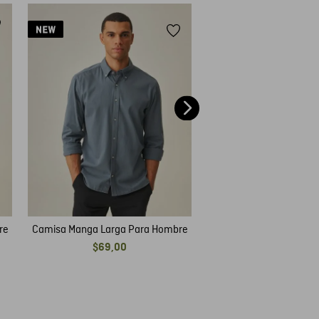
Camisa Slim Fit Par
$
85
,
00
re
Camisa Manga Larga Para Hombre
$
69
,
00