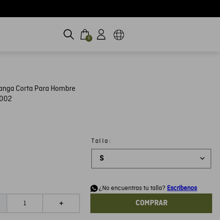
0
anga Corta Para Hombre
H002
:
Talla
S
d
¿No encuentras tu talla?
Escribenos
COMPRAR
＋