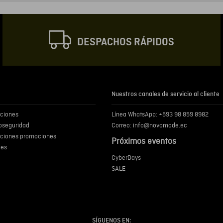
Correo electrónic
DESPACHOS RÁPIDOS
Escribir comentar
Nuestros canales de servicio al cliente
iciones
Línea WhatsApp: +593 98 859 8982
ENVIA
ioseguridad
Correo: info@novomode.ec
iciones promociones
Próximos eventos
ies
CyberDays
SALE
SÍGUENOS EN: