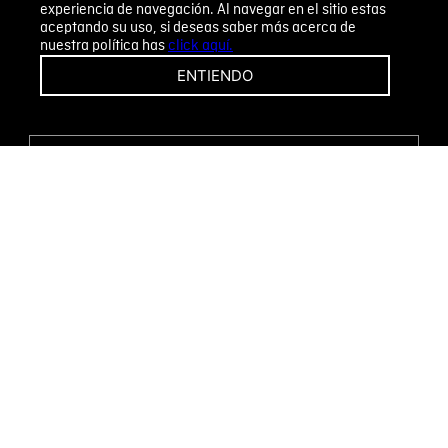
experiencia de navegación. Al navegar en el sitio estas
aceptando su uso, si deseas saber más acerca de
nuestra política has
click aquí.
¡CAMBIOS Y DEVOLUCIONES FÁCILES!
ENTIENDO
ENCUENTRA TU TIENDA
WHATSAPP
Métodos de pago
Novomode S.A.
RUC: 1792636299001
Términos y condiciones
Políticas de privacidad
Tratamiento de datos personales