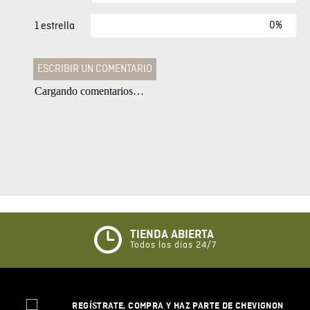
0%
1 estrella
ESCRIBIR UN COMENTARIO
Cargando comentarios…
Agregar comentario
Comentario
Califique el producto de 1 a 5 estrellas
★
★
★
☆
☆
TIENDA ABIERTA
Todos los días 24/7
Su nombre
REGÍSTRATE, COMPRA Y HAZ PARTE DE CHEVIGNON
Correo electrónico