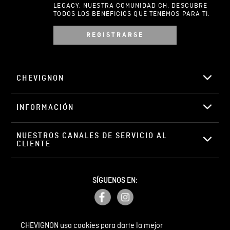
LEGACY, NUESTRA COMUNIDAD CH. DESCUBRE
TODOS LOS BENEFICIOS QUE TENEMOS PARA TI.
REGISTRARSE
Escribir comentario
CHEVIGNON
INFORMACIÓN
ENVIAR COMENTARIO
NUESTROS CANALES DE SERVICIO AL 
CLIENTE
SÍGUENOS EN:
CHEVIGNON usa cookies para darte la mejor
PETICIONES, QUEJAS Y RECLAMOS