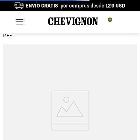
0
REF: