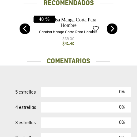
RECOMENDADOS
40 %
Camisa Manga Corta Para Hombre
$
69
,
00
$
41
,
40
MÁS VISTOS