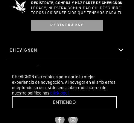
ESCRIBIR UN COMENTARIO
Sin comentarios.
Agregar comentario
Comentario
Califique el producto de 1 a 5 estrellas
CHEVIGNON usa cookies para darte la mejor
★
★
★
☆
☆
experiencia de navegación. Al navegar en el sitio estas
TIENDA ABIERTA
aceptando su uso, si deseas saber más acerca de
Todos los días 24/7
Su nombre
nuestra política has
click aquí.
ENTIENDO
REGÍSTRATE, COMPRA Y HAZ PARTE DE CHEVIGNON
Correo electrónico
LEGACY, NUESTRA COMUNIDAD CH. DESCUBRE
TODOS LOS BENEFICIOS QUE TENEMOS PARA TI.