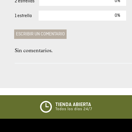
rga
Camisa Manga Corta Para Hombre
$
79
,
00
COMENTARIOS
0%
5 estrellas
0%
4 estrellas
0%
3 estrellas
0%
2 estrellas
0%
1 estrella