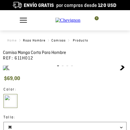
0
Ropa Hombre
Camisas
Camisa Manga Corta Para Hombre
REF:
611H012
$
69
,
00
:
Color
:
Talla
M