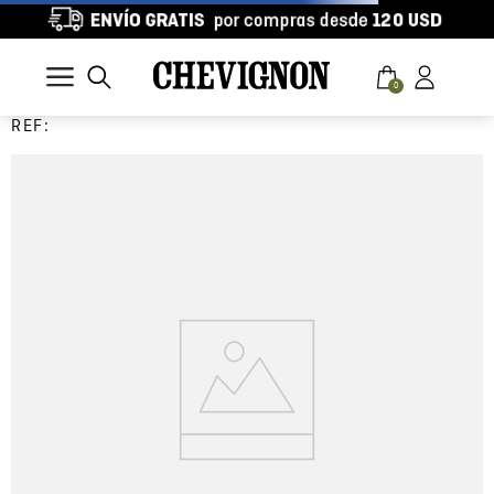
0
REF: