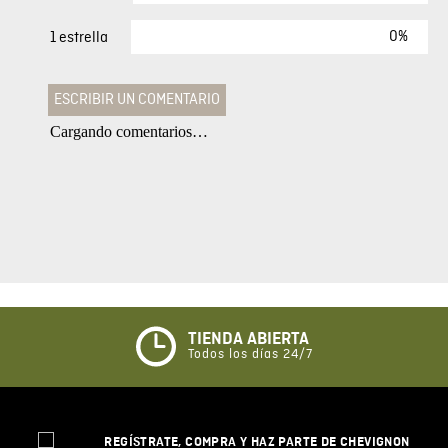
0%
1 estrella
ESCRIBIR UN COMENTARIO
Cargando comentarios…
Agregar comentario
Comentario
Califique el producto de 1 a 5 estrellas
★
★
★
☆
☆
TIENDA ABIERTA
Todos los días 24/7
Su nombre
REGÍSTRATE, COMPRA Y HAZ PARTE DE CHEVIGNON
Correo electrónico