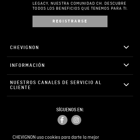
LEGACY, NUESTRA COMUNIDAD CH. DESCUBRE
TODOS LOS BENEFICIOS QUE TENEMOS PARA TI.
REGISTRARSE
Escribir comentario
CHEVIGNON
INFORMACIÓN
ENVIAR COMENTARIO
NUESTROS CANALES DE SERVICIO AL 
CLIENTE
SÍGUENOS EN:
CHEVIGNON usa cookies para darte la mejor
PETICIONES, QUEJAS Y RECLAMOS