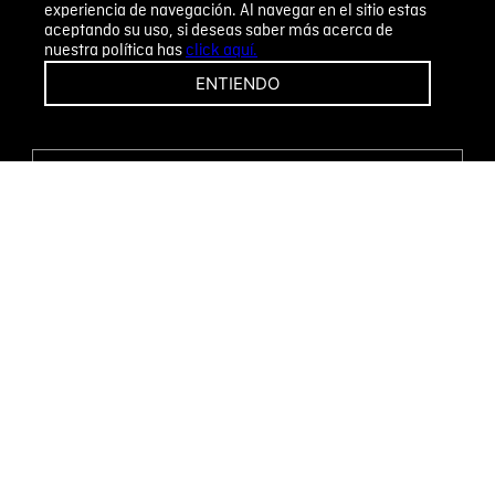
experiencia de navegación. Al navegar en el sitio estas
aceptando su uso, si deseas saber más acerca de
nuestra política has
click aquí.
¡CAMBIOS Y DEVOLUCIONES FÁCILES!
ENTIENDO
ENCUENTRA TU TIENDA
WHATSAPP
Métodos de pago
Novomode S.A.
RUC: 1792636299001
Términos y condiciones
Políticas de privacidad
Tratamiento de datos personales