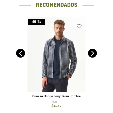
RECOMENDADOS
40 %
ga
re
Camisa Manga Larga Para Hombre
$
69
,
00
$
41
,
40