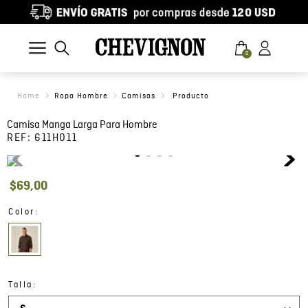
0
Ropa Hombre
Camisas
Camisa Manga Larga Para Hombre
REF:
611H011
$
69
,
00
:
Color
:
Talla