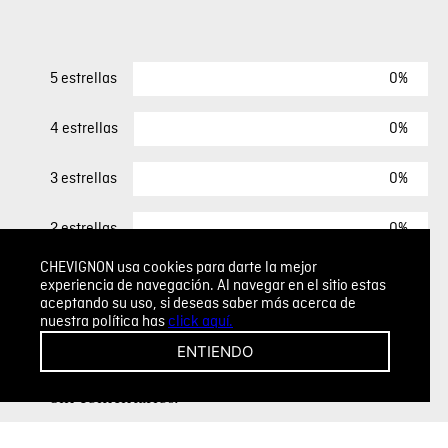
0%
5 estrellas
0%
4 estrellas
0%
3 estrellas
0%
2 estrellas
CHEVIGNON usa cookies para darte la mejor
0%
1 estrella
experiencia de navegación. Al navegar en el sitio estas
aceptando su uso, si deseas saber más acerca de
nuestra política has
click aquí.
ESCRIBIR UN COMENTARIO
ENTIENDO
Sin comentarios.
Agregar comentario