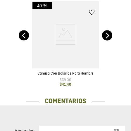
40 %
it
Camisa Con Bolsillos Para Hombre
$
69
,
00
$
41
,
40
COMENTARIOS
0%
5 estrellas