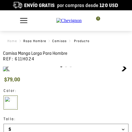
0
Ropa Hombre
Camisas
Camisa Manga Larga Para Hombre
REF:
611H024
$
79
,
00
:
Color
:
Talla
S