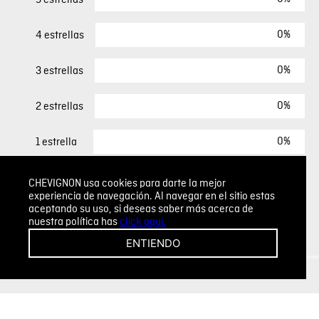
0%
4 estrellas
0%
3 estrellas
0%
2 estrellas
0%
1 estrella
CHEVIGNON usa cookies para darte la mejor
ESCRIBIR UN COMENTARIO
experiencia de navegación. Al navegar en el sitio estas
aceptando su uso, si deseas saber más acerca de
nuestra política has
click aquí.
Sin comentarios.
ENTIENDO
Agregar comentario
Comentario