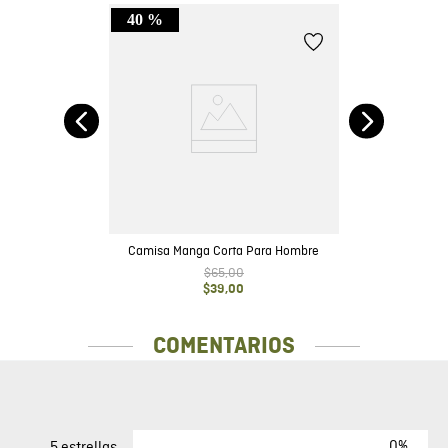
40 %
rga
Camisa Manga Corta Para Hombre
$
65
,
00
$
39
,
00
COMENTARIOS
0%
5 estrellas