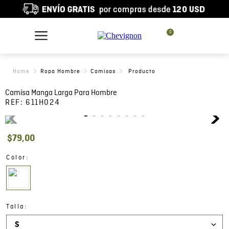
0
Ropa Hombre
Camisas
Camisa Manga Larga Para Hombre
REF:
611H024
$
79
,
00
:
Color
:
Talla
S