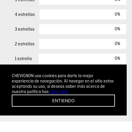
0%
4 estrellas
0%
3 estrellas
0%
2 estrellas
0%
1 estrella
CHEVIGNON usa cookies para darte la mejor
ESCRIBIR UN COMENTARIO
experiencia de navegación. Al navegar en el sitio estas
aceptando su uso, si deseas saber más acerca de
nuestra política has
click aquí.
Sin comentarios.
ENTIENDO
Agregar comentario
Comentario