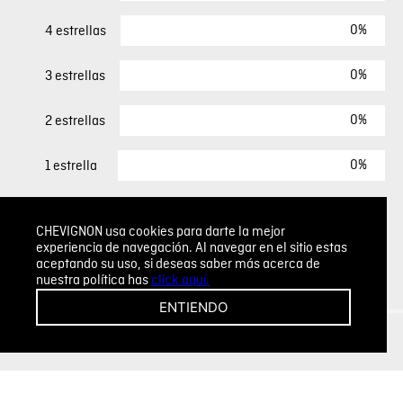
0%
4 estrellas
0%
3 estrellas
0%
2 estrellas
0%
1 estrella
ESCRIBIR UN COMENTARIO
CHEVIGNON usa cookies para darte la mejor
experiencia de navegación. Al navegar en el sitio estas
aceptando su uso, si deseas saber más acerca de
Sin comentarios.
nuestra política has
click aquí.
Agregar comentario
ENTIENDO
Comentario