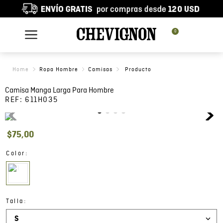
0
Ropa Hombre
Camisas
Camisa Manga Larga Para Hombre
REF:
611H035
$
75
,
00
:
Color
:
Talla
S