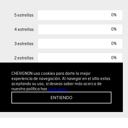
0%
5 estrellas
0%
4 estrellas
0%
3 estrellas
0%
2 estrellas
0%
1 estrella
CHEVIGNON usa cookies para darte la mejor
experiencia de navegación. Al navegar en el sitio estas
aceptando su uso, si deseas saber más acerca de
nuestra política has
click aquí.
ESCRIBIR UN COMENTARIO
ENTIENDO
Sin comentarios.
Agregar comentario
Comentario