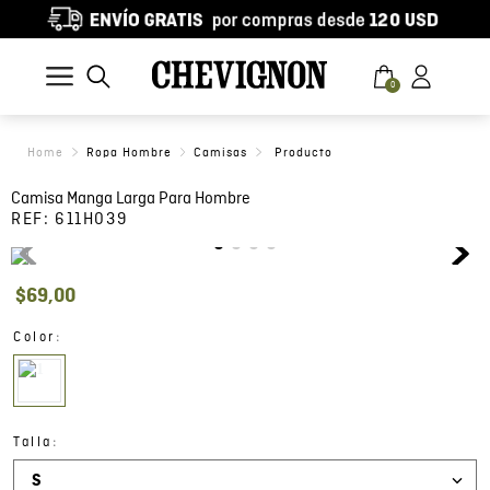
0
Ropa Hombre
Camisas
Camisa Manga Larga Para Hombre
REF:
611H039
$
69
,
00
:
Color
:
Talla
S