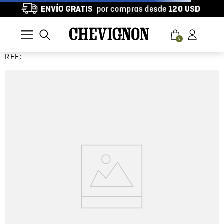
0
REF: