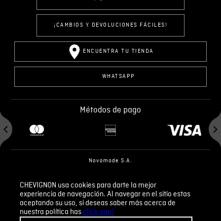
¡CAMBIOS Y DEVOLUCIONES FÁCILES!
ENCUENTRA TU TIENDA
WHATSAPP
Métodos de pago
Novomode S.A.
RUC: 1792636299001
CHEVIGNON usa cookies para darte la mejor
experiencia de navegación. Al navegar en el sitio estas
Términos y condiciones
Políticas de privacidad
aceptando su uso, si deseas saber más acerca de
Tratamiento de datos personales
nuestra política has
click aquí.