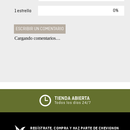
0%
1 estrella
ESCRIBIR UN COMENTARIO
Cargando comentarios…
Agregar comentario
Comentario
Califique el producto de 1 a 5 estrellas
★
★
★
☆
☆
TIENDA ABIERTA
Todos los días 24/7
Su nombre
REGÍSTRATE, COMPRA Y HAZ PARTE DE CHEVIGNON
Correo electrónico